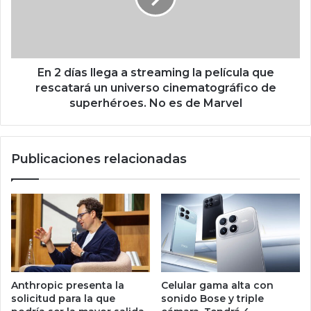
e
a
q
s
u
l
e
l
p
e
En 2 días llega a streaming la película que
o
g
rescatará un universo cinematográfico de
d
a
superhéroes. No es de Marvel
r
a
í
s
a
t
Publicaciones relacionadas
n
r
i
e
m
a
p
m
u
i
l
n
s
g
a
l
r
a
Anthropic presenta la
Celular gama alta con
s
p
solicitud para la que
sonido Bose y triple
u
e