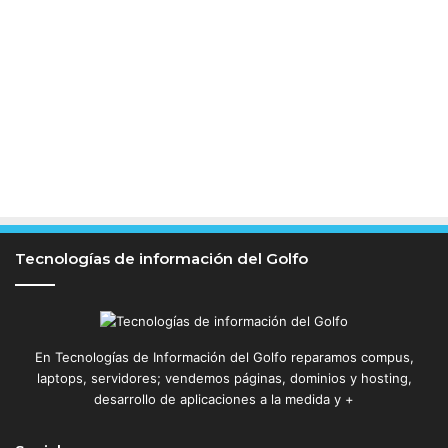
a
r
v
e
l
Tecnologías de información del Golfo
En Tecnologías de Información del Golfo reparamos compus,
laptops, servidores; vendemos páginas, dominios y hosting,
desarrollo de aplicaciones a la medida y +