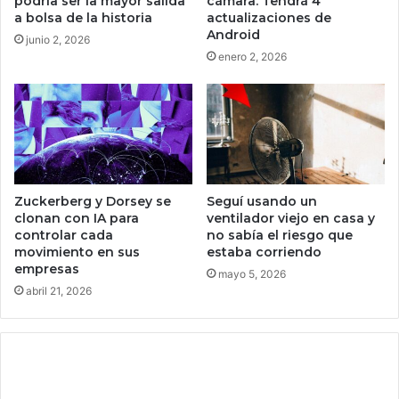
podría ser la mayor salida
cámara. Tendrá 4
p
l
a bolsa de la historia
actualizaciones de
r
í
Android
junio 2, 2026
e
c
enero 2, 2026
c
u
i
l
o
a
q
u
e
r
e
Zuckerberg y Dorsey se
Seguí usando un
s
clonan con IA para
ventilador viejo en casa y
controlar cada
no sabía el riesgo que
c
movimiento en sus
estaba corriendo
a
empresas
t
mayo 5, 2026
abril 21, 2026
a
r
á
u
n
u