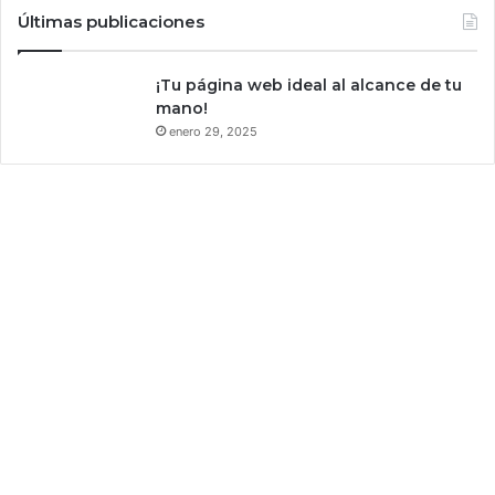
Últimas publicaciones
d
e
s
¡Tu página web ideal al alcance de tu
u
mano!
p
enero 29, 2025
e
r
h
é
r
o
e
s
.
N
o
e
s
d
e
M