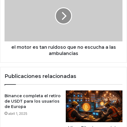
i
m
g
o
a
t
s
o
c
r
o
e
s
s
e
t
el motor es tan ruidoso que no escucha a las
c
a
ambulancias
h
n
a
r
d
u
Publicaciones relacionadas
o
i
r
d
a
o
s
s
Binance completa el retiro
i
o
de USDT para los usuarios
b
q
de Europa
é
u
abril 1, 2025
r
e
i
n