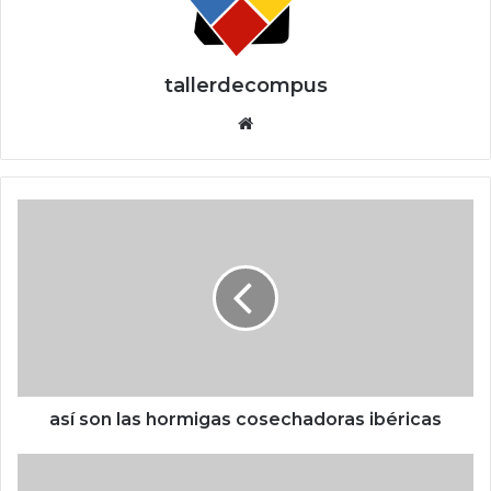
tallerdecompus
Siti
o
we
b
a
s
í
s
o
n
l
a
s
h
así son las hormigas cosechadoras ibéricas
o
r
e
m
l