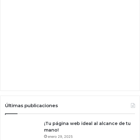
a
s
Últimas publicaciones
¡Tu página web ideal al alcance de tu
mano!
enero 29, 2025