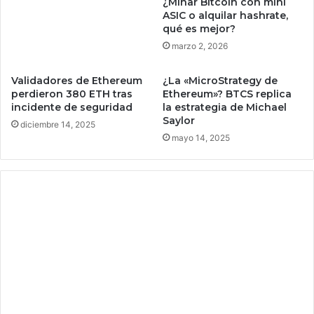
¿Minar Bitcoin con mini
c
o
ASIC o alquilar hashrate,
a
e
qué es mejor?
s
s
marzo 2, 2026
c
u
Validadores de Ethereum
¿La «MicroStrategy de
c
perdieron 380 ETH tras
Ethereum»? BTCS replica
h
incidente de seguridad
la estrategia de Michael
a
Saylor
diciembre 14, 2025
a
mayo 14, 2025
l
a
s
a
m
b
u
l
a
n
c
i