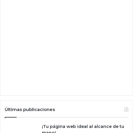
n
e
,
i
P
a
d
o
M
a
c
Últimas publicaciones
¡Tu página web ideal al alcance de tu
mano!