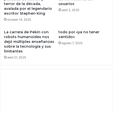
s
a
terror de la década,
usuarios
avalada por el legendario
t
p
abril 2, 2025
escritor Stephen King
a
r
k
o
octubre 16, 2025
i
m
n
o
La carrera de Pekín con
todo por «ya no tener
g
c
robots humanoides nos
sentido»
i
dejó múltiples enseñanzas
agosto 7, 2025
ó
sobre la tecnología y sus
limitantes
n
d
abril 21, 2025
e
s
d
e
t
u
i
P
h
o