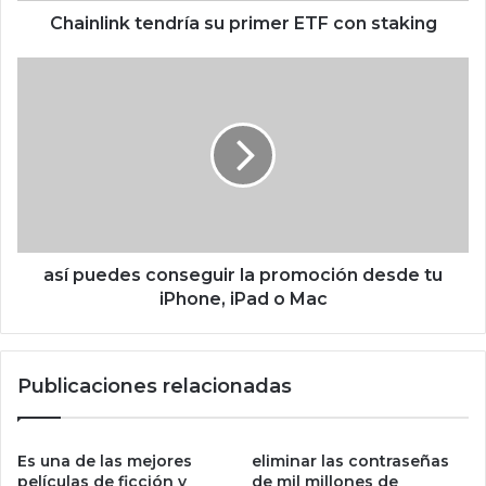
t
Chainlink tendría su primer ETF con staking
e
n
a
d
s
r
í
í
p
a
u
s
e
u
d
p
e
r
s
i
c
así puedes conseguir la promoción desde tu
m
o
iPhone, iPad o Mac
e
n
r
s
E
e
Publicaciones relacionadas
T
g
F
u
c
i
o
r
Es una de las mejores
eliminar las contraseñas
n
l
películas de ficción y
de mil millones de