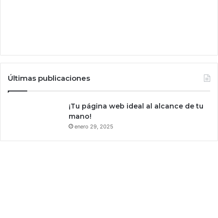
i
c
a
c
o
n
c
a
Últimas publicaciones
u
s
a
¡Tu página web ideal al alcance de tu
s
mano!
o
enero 29, 2025
c
i
a
l