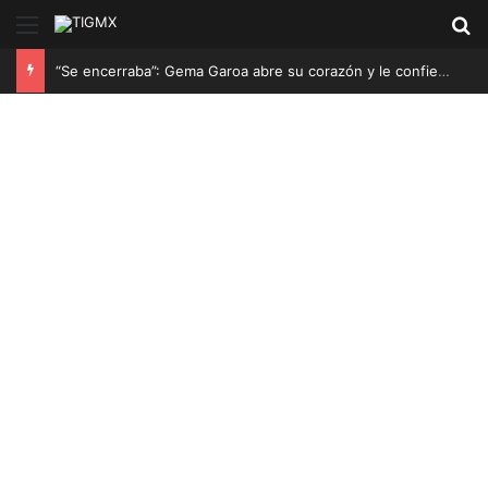
Menú
B
“Se encerraba”: Gema Garoa abre su corazón y le confiesa a Karina Torres la adicción contra la que luchó su mamá