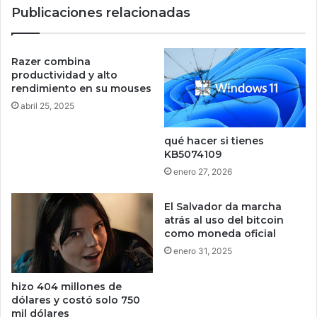
Publicaciones relacionadas
r
m
a
e
n
s
s
G
Razer combina
f
u
productividad y alto
o
n
rendimiento en su mouses
r
n
abril 25, 2025
m
f
a
u
qué hacer si tienes
n
e
KB5074109
s
u
enero 27, 2026
u
n
p
é
o
El Salvador da marcha
x
p
atrás al uso del bitcoin
i
como moneda oficial
u
t
l
o
enero 31, 2025
a
y
r
D
hizo 404 millones de
i
C
dólares y costó solo 750
d
n
mil dólares