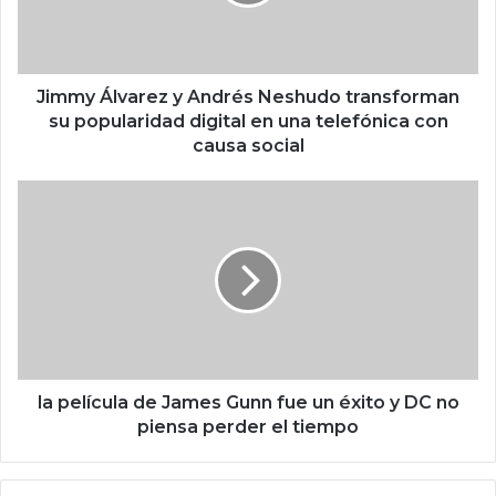
Á
l
v
a
r
Jimmy Álvarez y Andrés Neshudo transforman
e
su popularidad digital en una telefónica con
z
causa social
y
A
l
n
a
d
p
r
e
é
l
s
í
N
c
e
u
s
l
h
a
la película de James Gunn fue un éxito y DC no
u
d
piensa perder el tiempo
d
e
o
J
t
a