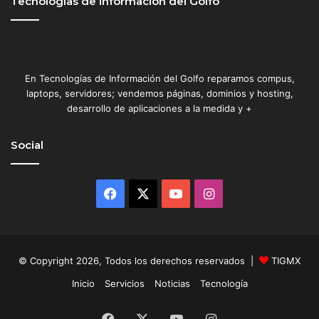
Tecnologías de información del Golfo
d
"
En Tecnologías de Información del Golfo reparamos compus,
laptops, servidores; vendemos páginas, dominios y hosting,
desarrollo de aplicaciones a la medida y +
Social
Facebook
X
YouTube
Instagram
© Copyright 2026, Todos los derechos reservados |
TIGMX
Inicio
Servicios
Noticias
Tecnología
Facebook
X
YouTube
Instagram