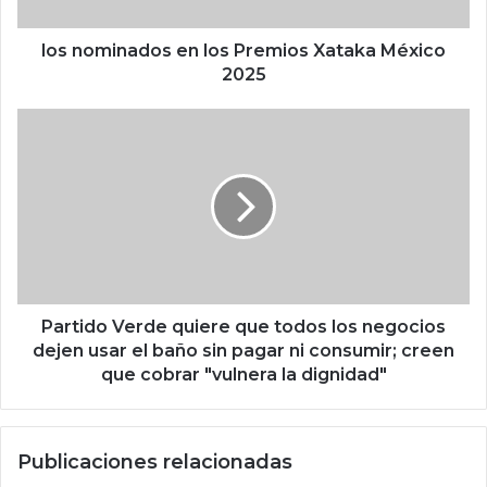
n
a
d
los nominados en los Premios Xataka México
o
2025
s
e
P
n
a
l
r
o
t
s
i
P
d
r
o
e
V
m
e
i
r
Partido Verde quiere que todos los negocios
o
d
dejen usar el baño sin pagar ni consumir; creen
s
e
que cobrar "vulnera la dignidad"
X
q
a
u
t
i
Publicaciones relacionadas
a
e
k
r