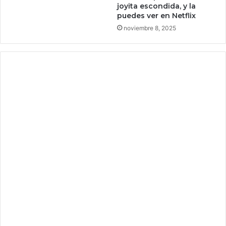
joyita escondida, y la
e
puedes ver en Netflix
j
e
noviembre 8, 2025
n
u
s
a
r
e
l
b
a
ñ
o
s
i
n
p
a
g
a