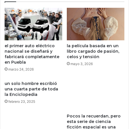
a
e
M
q
é
u
x
e
i
t
c
o
o
d
el primer auto eléctrico
la película basada en un
2
o
nacional se diseñará y
libro cargado de pasión,
0
s
fabricará completamente
celos y tensión
2
l
en Puebla
mayo 3, 2026
5
o
marzo 24, 2026
s
n
un solo hombre escribió
e
una cuarta parte de toda
g
la Enciclopedia
o
febrero 23, 2025
c
i
o
Pocos la recuerdan, pero
s
esta serie de ciencia
d
ficción espacial es una