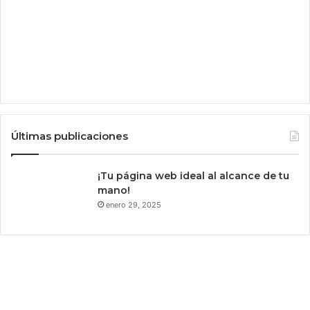
r
n
i
c
o
n
s
u
m
i
Últimas publicaciones
r
;
¡Tu página web ideal al alcance de tu
c
mano!
r
enero 29, 2025
e
e
n
q
u
e
c
o