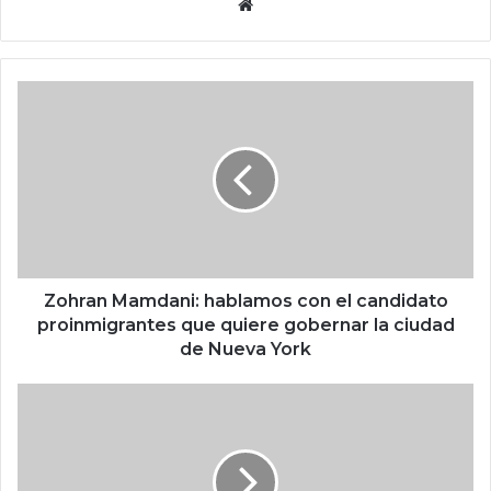
Siti
o
we
b
Z
o
h
r
a
n
M
a
m
d
Zohran Mamdani: hablamos con el candidato
a
proinmigrantes que quiere gobernar la ciudad
n
de Nueva York
i
:
M
h
i
a
c
b
r
l
o