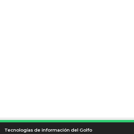
Y
o
r
k
Tecnologías de información del Golfo