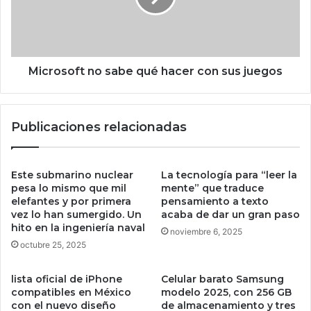
a
s
m
o
o
f
s
t
c
n
Microsoft no sabe qué hacer con sus juegos
o
o
n
s
e
a
Publicaciones relacionadas
l
b
c
e
a
q
n
u
Este submarino nuclear
La tecnología para “leer la
d
é
pesa lo mismo que mil
mente” que traduce
i
elefantes y por primera
pensamiento a texto
h
d
vez lo han sumergido. Un
acaba de dar un gran paso
a
hito en la ingeniería naval
a
c
noviembre 6, 2025
t
e
octubre 25, 2025
o
r
p
c
lista oficial de iPhone
Celular barato Samsung
r
o
compatibles en México
modelo 2025, con 256 GB
o
n
con el nuevo diseño
de almacenamiento y tres