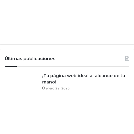
o
b
e
r
n
a
r
l
a
c
Últimas publicaciones
i
u
d
¡Tu página web ideal al alcance de tu
a
mano!
d
enero 29, 2025
d
e
N
u
e
v
a