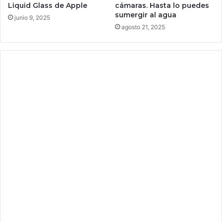
i
s
Liquid Glass de Apple
cámaras. Hasta lo puedes
n
sumergir al agua
u
junio 9, 2025
m
s
agosto 21, 2025
i
j
g
u
r
e
a
g
n
o
t
s
e
s
q
u
e
q
u
i
e
r
e
g