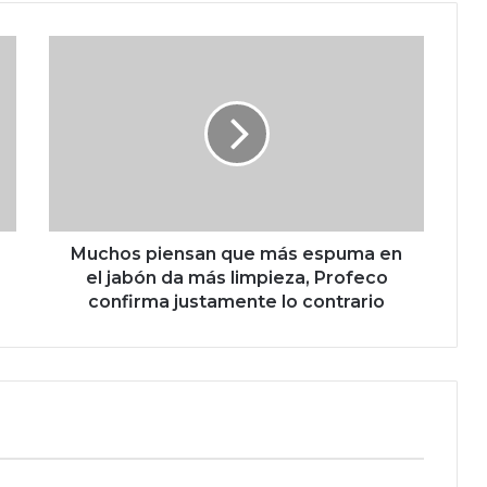
M
u
c
h
o
s
p
i
e
n
Muchos piensan que más espuma en
s
el jabón da más limpieza, Profeco
a
confirma justamente lo contrario
n
q
u
e
m
á
s
e