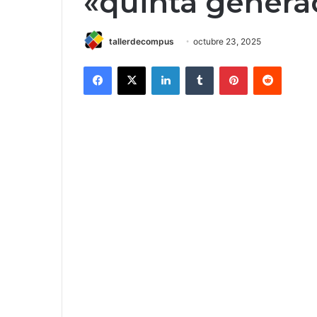
«quinta genera
tallerdecompus
octubre 23, 2025
Facebook
X
LinkedIn
Tumblr
Pinterest
Reddit