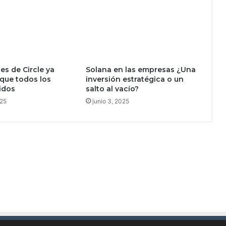
s
p
u
m
a
e
es de Circle ya
Solana en las empresas ¿Una
n
que todos los
inversión estratégica o un
e
idos
salto al vacío?
l
025
junio 3, 2025
j
a
b
ó
n
d
a
m
á
s
l
i