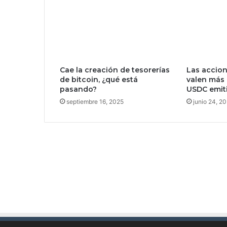
c
u
b
i
e
r
Cae la creación de tesorerías
Las accion
t
de bitcoin, ¿qué está
valen más 
a
pasando?
USDC emit
d
septiembre 16, 2025
junio 24, 2
e
l
a
T
i
e
r
r
a
h
a
e