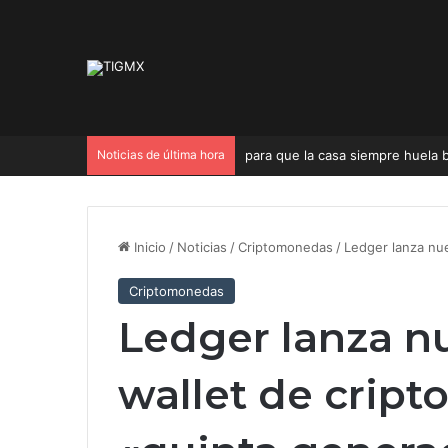
Noticias de última hora
para que la casa siempre huela b
Inicio
/
Noticias
/
Criptomonedas
/
Ledger lanza nu
Criptomonedas
Ledger lanza n
wallet de crip