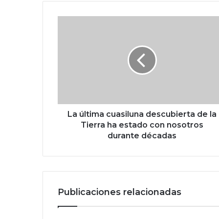
L
a
ú
l
t
i
m
a
c
u
La última cuasiluna descubierta de la
a
Tierra ha estado con nosotros
s
durante décadas
i
l
u
n
a
Publicaciones relacionadas
d
e
s