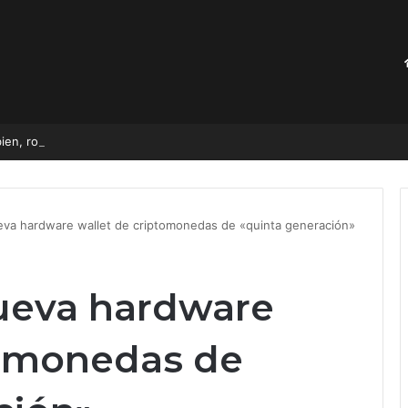
ien, rocío este aromatizante casero sobre las cortinas
eva hardware wallet de criptomonedas de «quinta generación»
ueva hardware
tomonedas de