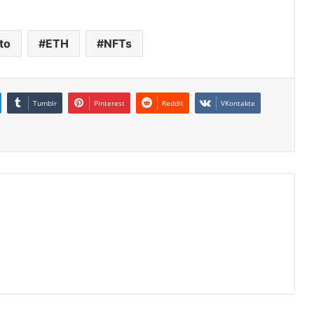
to
ETH
NFTs
Tumblr
Pinterest
Reddit
VKontakte