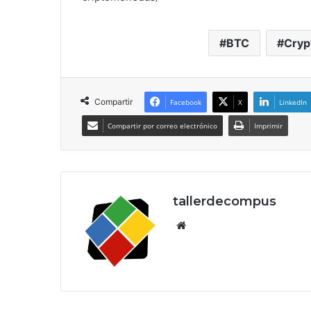
BTC
Cryp
Compartir
Facebook
X
LinkedIn
Compartir por correo electrónico
Imprimir
tallerdecompus
Siti
o
we
b