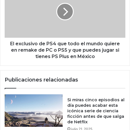
e
i
x
r
c
c
l
r
u
e
s
c
i
i
v
El exclusivo de PS4 que todo el mundo quiere
e
o
en remake de PC o PS5 y que puedes jugar si
n
d
tienes PS Plus en México
d
e
o
P
e
S
n
Publicaciones relacionadas
4
M
q
é
u
x
e
Si miras cinco episodios al
i
t
día puedes acabar esta
c
o
icónica serie de ciencia
o
ficción antes de que salga
d
,
de Netflix
o
p
e
julio 21, 2025