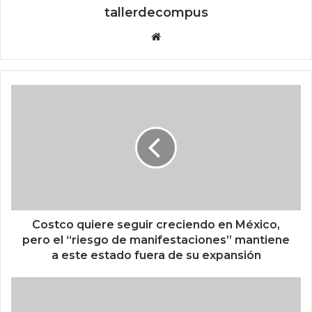
tallerdecompus
Siti
o
we
b
C
o
s
t
c
o
q
u
i
e
Costco quiere seguir creciendo en México,
r
pero el “riesgo de manifestaciones” mantiene
e
a este estado fuera de su expansión
s
e
E
g
l
u