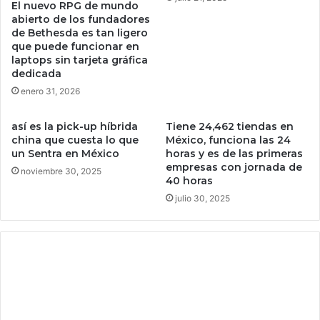
El nuevo RPG de mundo
e
l
abierto de los fundadores
r
m
de Bethesda es tan ligero
o
u
que puede funcionar en
e
n
laptops sin tarjeta gráfica
l
d
dedicada
“
o
enero 31, 2026
r
q
i
u
así es la pick-up híbrida
Tiene 24,462 tiendas en
e
i
china que cuesta lo que
México, funciona las 24
s
e
un Sentra en México
horas y es de las primeras
g
r
empresas con jornada de
noviembre 30, 2025
o
e
40 horas
d
e
julio 30, 2025
e
n
m
r
a
e
n
m
i
a
f
k
e
e
s
d