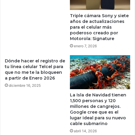
o
5
n
0
Triple cámara Sony y siete
o
0
años de actualizaciones
c
p
para el celular más
e
e
poderoso creado por
n
s
Motorola: Signature
p
o
enero 7, 2026
e
s
r
c
Dónde hacer el registro de
o
o
tu línea celular Telcel para
v
n
que no me te la bloqueen
a
t
a partir de Enero 2026
l
a
diciembre 16, 2025
e
r
u
j
La Isla de Navidad tienen
n
1,500 personas y 120
e
millones de cangrejos.
a
t
Google cree que es el
f
a
lugar ideal para su nuevo
o
d
cable submarino
r
e
abril 14, 2026
t
c