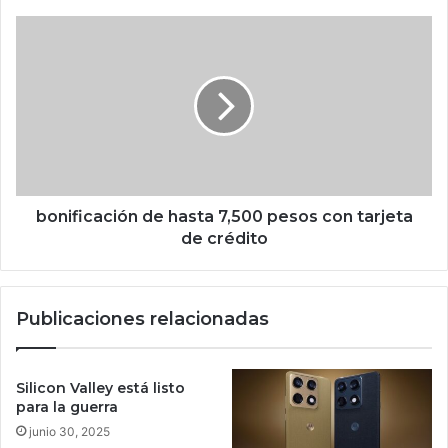
o
l
b
e
o
c
n
c
i
i
f
o
i
n
c
i
a
s
c
t
i
bonificación de hasta 7,500 pesos con tarjeta
a
ó
de crédito
s
n
q
d
u
e
Publicaciones relacionadas
e
h
p
a
o
s
c
t
Silicon Valley está listo
o
a
para la guerra
s
7
junio 30, 2025
c
,