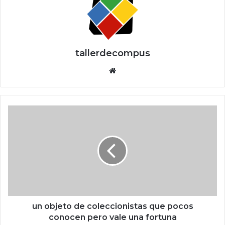
tallerdecompus
Siti
o
we
b
u
n
o
b
j
e
t
o
d
e
un objeto de coleccionistas que pocos
c
conocen pero vale una fortuna