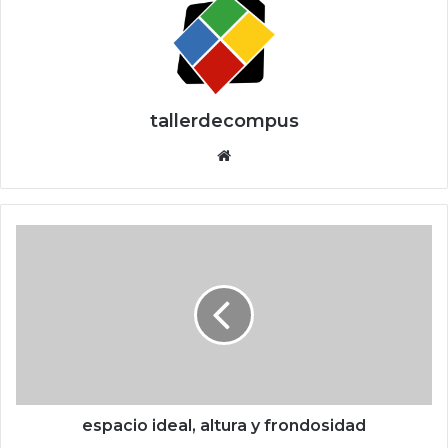
tallerdecompus
Siti
o
we
b
e
s
p
a
c
i
o
i
d
e
espacio ideal, altura y frondosidad
a