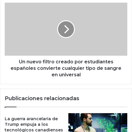
l
U
,
n
a
n
l
u
t
e
u
v
r
o
a
f
y
i
f
l
Un nuevo filtro creado por estudiantes
r
t
españoles convierte cualquier tipo de sangre
o
r
en universal
n
o
d
c
o
r
Publicaciones relacionadas
s
e
i
a
d
d
a
o
La guerra arancelaria de
d
p
Trump empuja a los
o
tecnológicos canadienses