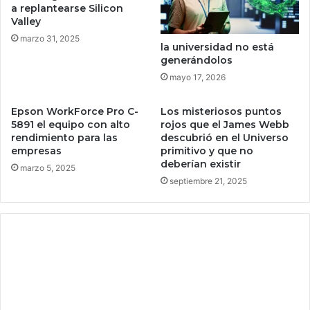
a replantearse Silicon
r
Valley
e
s
marzo 31, 2025
la universidad no está
t
generándolos
u
mayo 17, 2026
d
i
a
Epson WorkForce Pro C-
Los misteriosos puntos
5891 el equipo con alto
rojos que el James Webb
n
rendimiento para las
descubrió en el Universo
t
empresas
primitivo y que no
e
deberían existir
marzo 5, 2025
s
septiembre 21, 2025
e
s
p
a
ñ
o
l
e
s