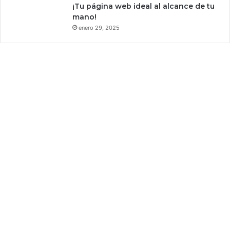
¡Tu página web ideal al alcance de tu
d
mano!
e
enero 29, 2025
s
a
n
g
r
e
e
n
u
n
i
v
e
r
s
a
l