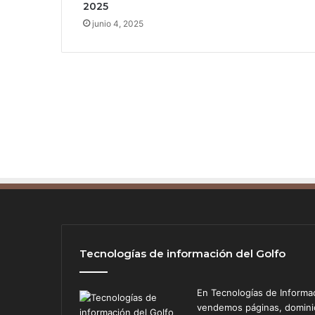
2025
r
junio 4, 2025
a
s
u
s
r
a
í
c
e
s
c
y
p
h
e
r
Tecnologías de información del Golfo
p
u
En Tecnologías de Informa
n
vendemos páginas, dominios
k