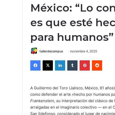
México: “Lo co
es que esté he
para humanos”
tallerdecompus
noviembre 4, 2025
Facebook
X
LinkedIn
Tumblr
Pinterest
Reddit
A Guillermo del Toro (Jalisco, México, 61 años)
como defender el arte «hecho por humanos par
Frankenstein, su
interpretación del clásico de
arraigadas en el imaginario colectivo — en el 
San Ildefonso, considerado el lugar de nacimi