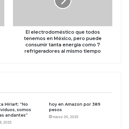
e
c
t
r
o
d
El electrodoméstico que todos
o
tenemos en México, pero puede
m
consumir tanta energía como 7
é
refrigeradores al mismo tiempo
s
t
i
c
o
q
u
e
a Hiriart: “No
hoy en Amazon por 389
t
ividuos, somos
pesos
o
as andantes”
d
marzo 30, 2025
8, 2025
o
s