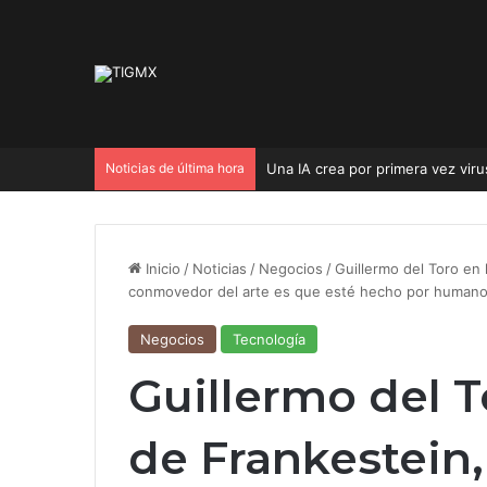
Noticias de última hora
Una IA crea por primera vez viru
Inicio
/
Noticias
/
Negocios
/
Guillermo del Toro en
conmovedor del arte es que esté hecho por human
Negocios
Tecnología
Guillermo del T
de Frankestein