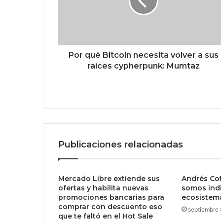
u
é
B
i
t
c
Por qué Bitcoin necesita volver a sus
o
raíces cypherpunk: Mumtaz
i
n
n
e
c
e
s
Publicaciones relacionadas
i
t
a
Mercado Libre extiende sus
Andrés Cot
v
ofertas y habilita nuevas
somos ind
o
promociones bancarias para
ecosistem
l
comprar con descuento eso
v
septiembre 
que te faltó en el Hot Sale
e