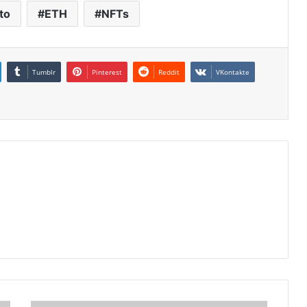
to
ETH
NFTs
Tumblr
Pinterest
Reddit
VKontakte