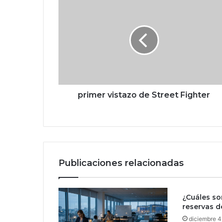
p
r
i
m
e
r
v
i
s
t
primer vistazo de Street Fighter
a
z
o
d
e
S
Publicaciones relacionadas
t
r
e
¿Cuáles so
e
reservas 
t
F
diciembre 4