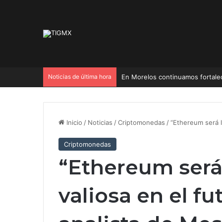
Noticias de última hora
En Morelos continuamos fortaleci
Inicio
/
Noticias
/
Criptomonedas
/
“Ethereum será l
Criptomonedas
“Ethereum será
valiosa en el fu