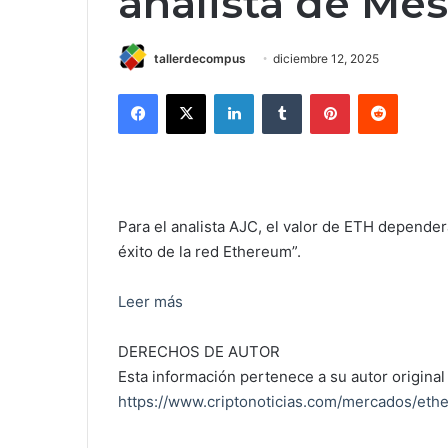
analista de Mes
tallerdecompus
diciembre 12, 2025
Facebook
X
LinkedIn
Tumblr
Pinterest
Reddit
Para el analista AJC, el valor de ETH depende
éxito de la red Ethereum”.
Leer más
DERECHOS DE AUTOR
Esta información pertenece a su autor original 
https://www.criptonoticias.com/mercados/ethe