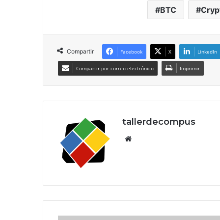
BTC
Cryp
Compartir
Facebook
X
LinkedIn
Compartir por correo electrónico
Imprimir
tallerdecompus
Siti
o
we
b