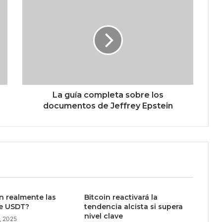
L
a
g
u
í
a
c
o
m
p
La guía completa sobre los
l
documentos de Jeffrey Epstein
e
t
a
s
o
b
r
e
n realmente las
Bitcoin reactivará la
l
de USDT?
tendencia alcista si supera
o
nivel clave
, 2025
s