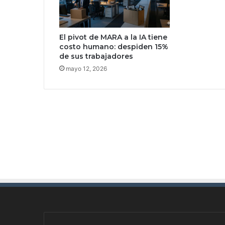
i
g
h
El pivot de MARA a la IA tiene
t
costo humano: despiden 15%
e
de sus trabajadores
r
mayo 12, 2026