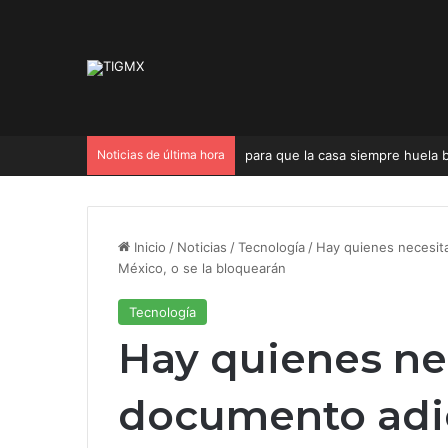
Noticias de última hora
para que la casa siempre huela b
Inicio
/
Noticias
/
Tecnología
/
Hay quienes necesita
México, o se la bloquearán
Tecnología
Hay quienes ne
documento adic