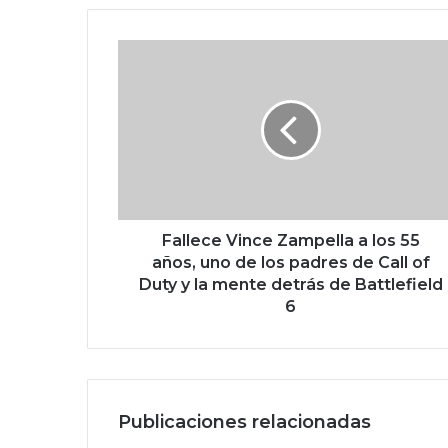
F
a
l
l
e
c
e
V
i
n
Fallece Vince Zampella a los 55
c
años, uno de los padres de Call of
e
Duty y la mente detrás de Battlefield
Z
6
a
m
p
e
l
Publicaciones relacionadas
l