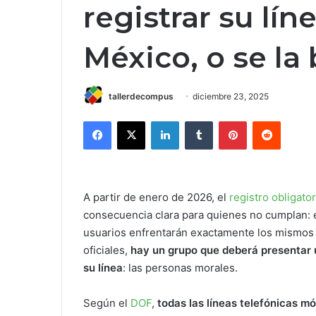
registrar su lín
México, o se la
tallerdecompus
diciembre 23, 2025
Facebook
X
LinkedIn
Tumblr
Pinterest
Reddit
A partir de enero de 2026, el
registro obligator
consecuencia clara para quienes no cumplan: e
usuarios enfrentarán exactamente los mismos 
oficiales,
hay un grupo que deberá presentar 
su línea
: las personas morales.
Según el
DOF
,
todas las líneas telefónicas m