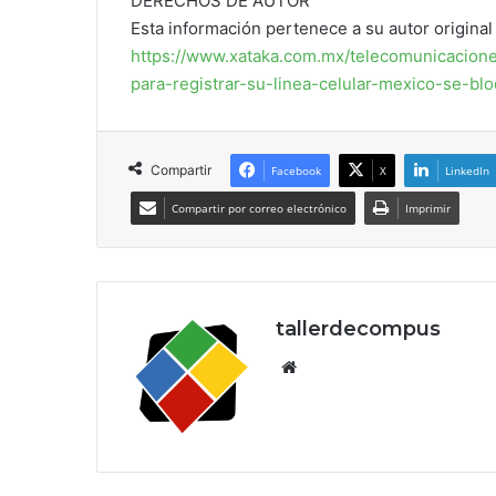
DERECHOS DE AUTOR
Esta información pertenece a su autor original 
https://www.xataka.com.mx/telecomunicacion
para-registrar-su-linea-celular-mexico-se-bl
Compartir
Facebook
X
LinkedIn
Compartir por correo electrónico
Imprimir
tallerdecompus
Siti
o
we
b