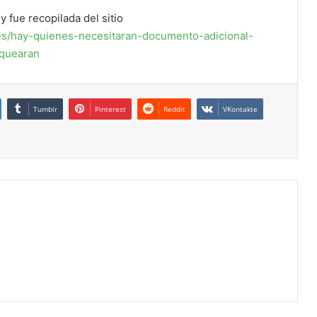
y fue recopilada del sitio
es/hay-quienes-necesitaran-documento-adicional-
oquearan
Tumblr
Pinterest
Reddit
VKontakte