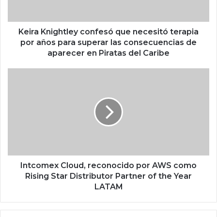
n
i
g
h
Keira Knightley confesó que necesitó terapia
t
por años para superar las consecuencias de
l
aparecer en Piratas del Caribe
e
y
I
c
n
o
t
n
c
f
o
e
m
s
e
ó
x
q
C
u
l
Intcomex Cloud, reconocido por AWS como
e
o
Rising Star Distributor Partner of the Year
n
u
LATAM
e
d
c
,
e
r