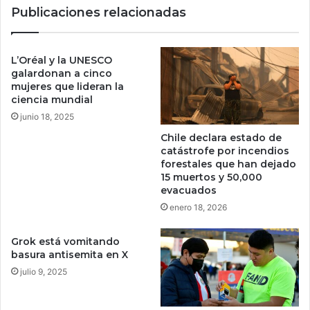
s
Publicaciones relacionadas
e
i
c
t
o
ó
n
L’Oréal y la UNESCO
t
o
galardonan a cinco
e
c
mujeres que lideran la
r
ciencia mundial
i
a
d
junio 18, 2025
p
o
Chile declara estado de
i
p
catástrofe por incendios
a
o
forestales que han dejado
p
r
15 muertos y 50,000
o
A
evacuados
r
W
enero 18, 2026
a
S
ñ
c
Grok está vomitando
o
o
basura antisemita en X
s
m
p
julio 9, 2025
o
a
R
r
i