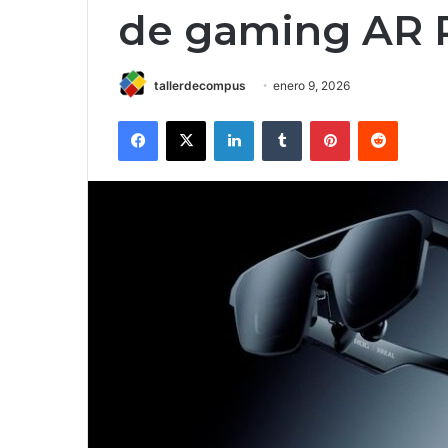
de gaming AR 
tallerdecompus
enero 9, 2026
Facebook
X
LinkedIn
Tumblr
Pinterest
Reddit