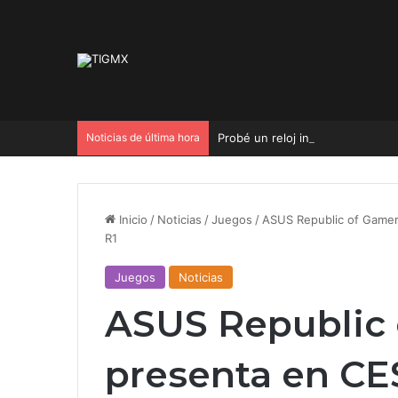
Noticias de última hora
Probé un reloj inteligente para 
Inicio
/
Noticias
/
Juegos
/
ASUS Republic of Game
R1
Juegos
Noticias
ASUS Republic
presenta en CE