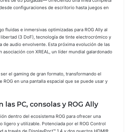
itores de 65 pulgadas— ofreciendo una línea completa
desde configuraciones de escritorio hasta juegos en
o fluidas e inmersivas optimizadas para ROG Ally al
libertad (3 DoF), tecnología de tinte electrocrómico y
 de audio envolvente. Esta próxima evolución de las
en asociación con XREAL, un líder mundial galardonado
ser el gaming de gran formato, transformando el
 de ROG en una pantalla espacial que se puede usar y
 las PC, consolas y ROG Ally
ión dentro del ecosistema ROG para ofrecer una
to ligero y utilizable. Potenciada por el ROG Control
ad a través de DisplayPort™ 1.4 y dos puertos HDMI®