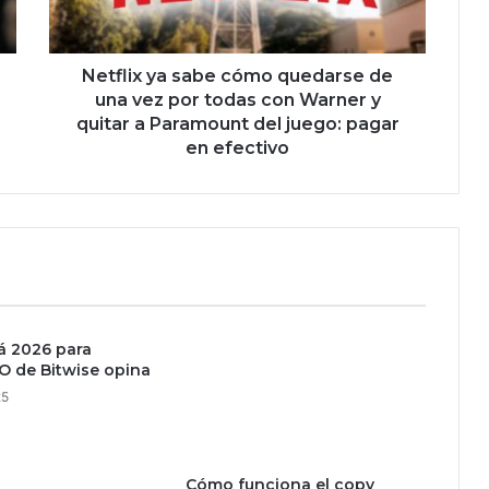
x
y
a
s
Netflix ya sabe cómo quedarse de
a
una vez por todas con Warner y
b
quitar a Paramount del juego: pagar
e
en efectivo
c
ó
m
o
q
u
e
d
á 2026 para
a
IO de Bitwise opina
r
s
25
e
d
e
Cómo funciona el copy
u