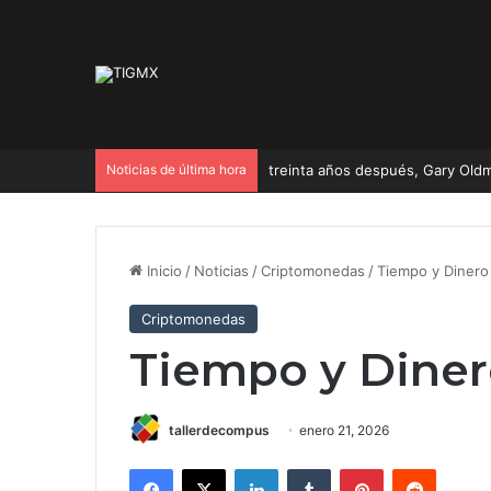
Noticias de última hora
treinta años después, Gary Oldm
Inicio
/
Noticias
/
Criptomonedas
/
Tiempo y Diner
Criptomonedas
Tiempo y Dine
tallerdecompus
enero 21, 2026
Facebook
X
LinkedIn
Tumblr
Pinterest
Reddit