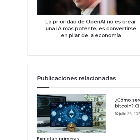
r
i
d
a
La prioridad de OpenAI no es crear
d
una IA más potente, es convertirse
d
en pilar de la economía
e
O
p
e
n
A
Publicaciones relacionadas
I
n
o
¿Cómo ser
e
bitcoin? C
s
c
julio 26, 20
r
e
a
Explotan primeras
r