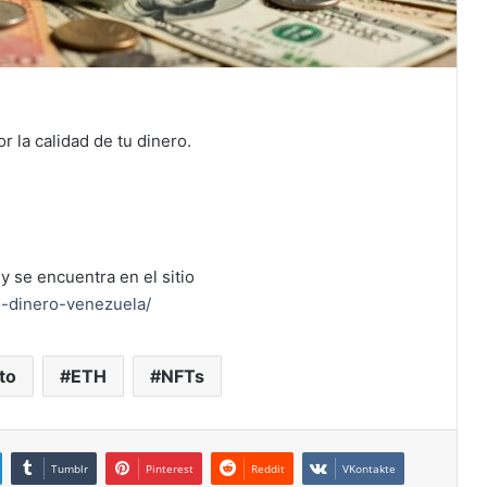
 la calidad de tu dinero.
y se encuentra en el sitio
o-dinero-venezuela/
to
ETH
NFTs
Tumblr
Pinterest
Reddit
VKontakte