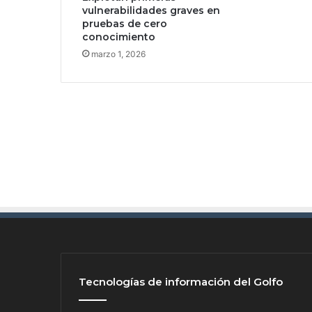
vulnerabilidades graves en
u
pruebas de cero
n
conocimiento
a
marzo 1, 2026
I
A
m
á
s
p
o
t
e
n
t
e
,
e
s
c
Tecnologías de información del Golfo
o
n