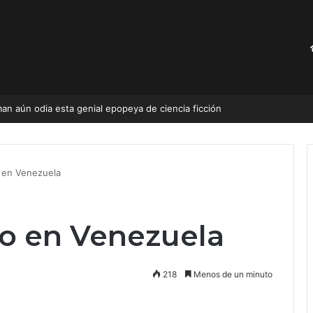
an aún odia esta genial epopeya de ciencia ficción
o en Venezuela
ro en Venezuela
218
Menos de un minuto