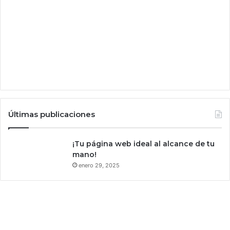
o
o
s
m
p
y
o
M
r
e
I
e
A
t
p
a
r
Últimas publicaciones
a
i
n
¡Tu página web ideal al alcance de tu
f
mano!
e
enero 29, 2025
c
t
a
r
d
i