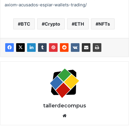
axiom-acusados-espiar-wallets-trading/
BTC
Crypto
ETH
NFTs
tallerdecompus
Siti
o