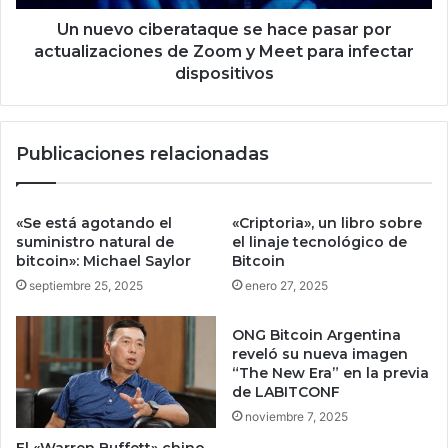
e
i
s
b
Un nuevo ciberataque se hace pasar por
d
e
actualizaciones de Zoom y Meet para infectar
e
r
dispositivos
t
a
r
t
a
a
Publicaciones relacionadas
b
q
a
u
j
e
a
s
«Se está agotando el
«Criptoria», un libro sobre
d
e
suministro natural de
el linaje tecnológico de
o
h
bitcoin»: Michael Saylor
Bitcoin
r
a
septiembre 25, 2025
enero 27, 2025
e
c
s
e
ONG Bitcoin Argentina
e
p
reveló su nueva imagen
n
a
“The New Era” en la previa
M
s
de LABITCONF
é
a
noviembre 7, 2025
x
r
i
El «Warren Buffett» chino
p