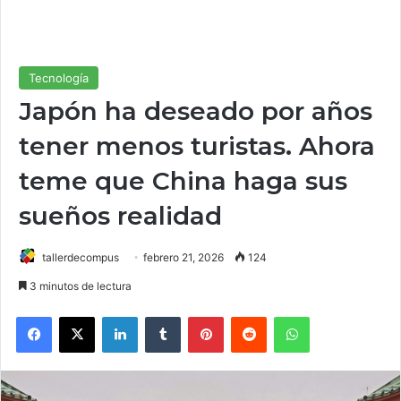
Tecnología
Japón ha deseado por años
tener menos turistas. Ahora
teme que China haga sus
sueños realidad
tallerdecompus
febrero 21, 2026
124
3 minutos de lectura
Facebook
X
LinkedIn
Tumblr
Pinterest
Reddit
WhatsApp