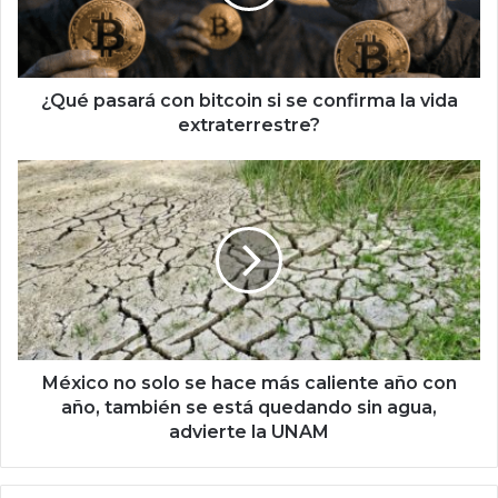
a
s
a
r
á
¿Qué pasará con bitcoin si se confirma la vida
c
extraterrestre?
o
n
M
b
é
i
x
t
i
c
c
o
o
i
n
n
o
s
s
i
o
México no solo se hace más caliente año con
s
l
año, también se está quedando sin agua,
e
o
advierte la UNAM
c
s
o
e
n