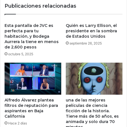
h
Publicaciones relacionadas
f
a
i
c
r
e
m
m
Esta pantalla de JVC es
Quién es Larry Ellison, el
a
á
perfecta para tu
presidente en la sombra
l
s
habitación, y Bodega
de Estados Unidos
a
Aurrera la tiene en menos
c
septiembre 26, 2025
de 2,600 pesos
v
a
i
l
octubre 5, 2025
d
i
a
e
e
n
x
t
t
e
r
a
a
ñ
Alfredo Álvarez plantea
una de las mejores
t
o
filtros de reputación para
películas de ciencia
e
c
aspirantes en Baja
ficción de la historia.
r
o
California
Tiene más de 50 años, es
r
n
animada y solo dura 70
Hace 2 días
e
a
minutos