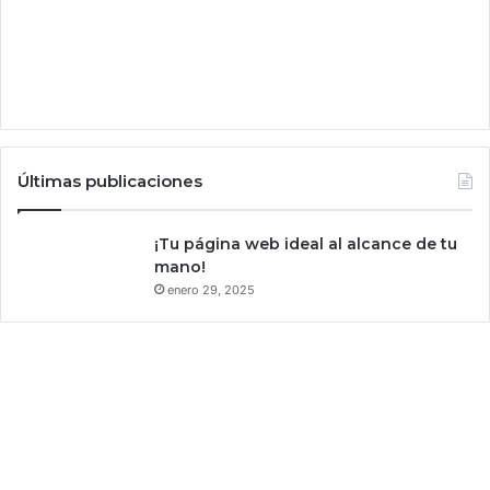
n
d
o
s
i
n
a
g
Últimas publicaciones
u
a
,
¡Tu página web ideal al alcance de tu
a
mano!
d
enero 29, 2025
v
i
e
r
t
e
l
a