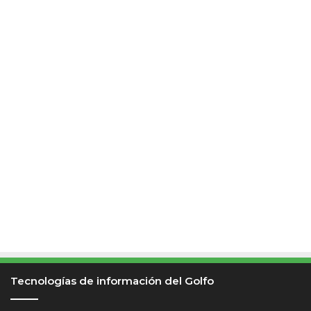
U
N
A
M
Tecnologías de información del Golfo