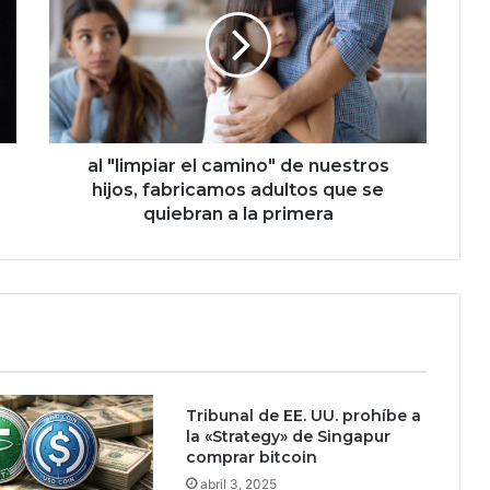
"
l
i
m
p
i
a
r
al "limpiar el camino" de nuestros
e
hijos, fabricamos adultos que se
l
quiebran a la primera
c
a
m
i
n
o
"
d
Tribunal de EE. UU. prohíbe a
e
la «Strategy» de Singapur
n
comprar bitcoin
u
abril 3, 2025
e