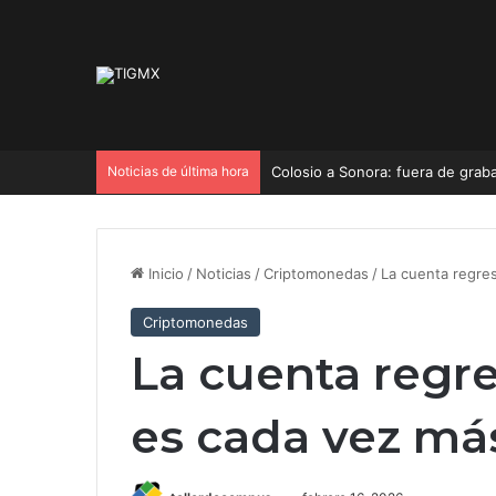
Noticias de última hora
Colosio a Sonora: fuera de grab
Inicio
/
Noticias
/
Criptomonedas
/
La cuenta regres
Criptomonedas
La cuenta regre
es cada vez má