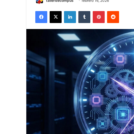
tallerdecompus
febrero 16, 2026
Facebook
X
LinkedIn
Tumblr
Pinterest
Reddit