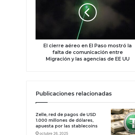
c
i
e
r
r
e
a
é
El cierre aéreo en El Paso mostró la
r
falta de comunicación entre
e
Migración y las agencias de EE UU
o
e
n
E
l
Publicaciones relacionadas
P
a
s
Zelle, red de pagos de USD
o
1.000 millones de dólares,
m
apuesta por las stablecoins
o
octubre 26, 2025
s