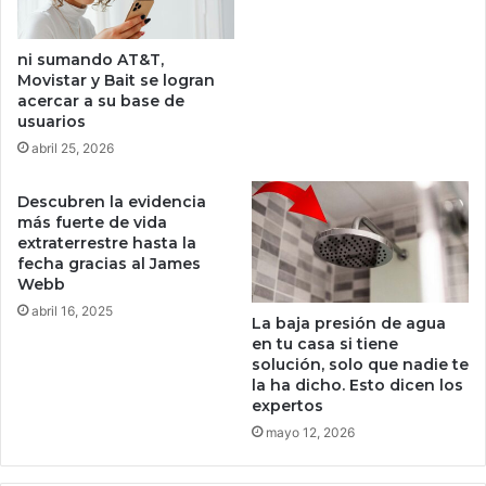
b
l
i
v
ni sumando AT&T,
t
i
Movistar y Bait se logran
c
ó
acercar a su base de
o
a
usuarios
i
m
abril 25, 2026
n
o
y
v
Descubren la evidencia
c
e
más fuerte de vida
ó
r
extraterrestre hasta la
m
s
fecha gracias al James
o
e
Webb
f
y
abril 16, 2025
u
o
La baja presión de agua
n
b
en tu casa si tiene
c
l
solución, solo que nadie te
i
la ha dicho. Esto dicen los
i
expertos
o
g
n
ó
mayo 12, 2026
a
a
n
a