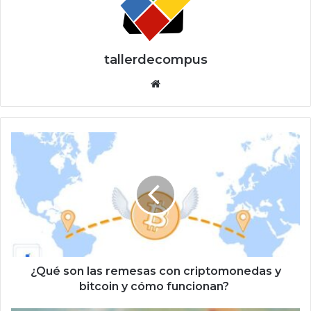
tallerdecompus
Siti
o
we
b
¿
Q
u
é
s
o
n
l
a
s
¿Qué son las remesas con criptomonedas y
r
bitcoin y cómo funcionan?
e