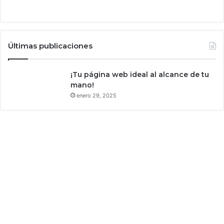
i
b
l
e
”
Últimas publicaciones
d
e
¡Tu página web ideal al alcance de tu
l
mano!
p
enero 29, 2025
l
a
n
e
t
a