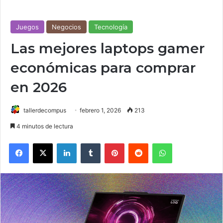
Juegos
Negocios
Tecnología
Las mejores laptops gamer
económicas para comprar
en 2026
tallerdecompus
febrero 1, 2026
213
4 minutos de lectura
Facebook
X
LinkedIn
Tumblr
Pinterest
Reddit
WhatsApp