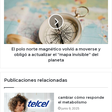
m
E
e
l
s
p
a
o
s
l
c
o
o
n
n
o
c
r
r
t
El polo norte magnético volvió a moverse y
i
e
obligó a actualizar el “mapa invisible” del
p
m
planeta
t
a
o
g
m
n
Publicaciones relacionadas
o
é
n
t
e
i
d
c
cambiar cómo responde
a
o
el metabolismo
s
v
junio 9, 2025
y
o