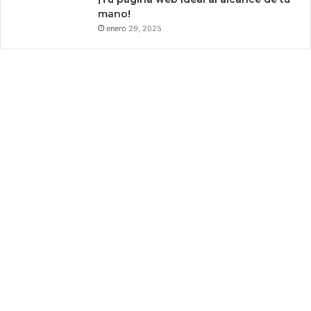
o
mano!
enero 29, 2025