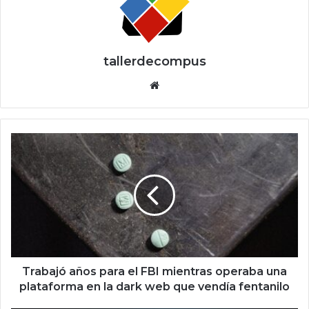
tallerdecompus
Siti
o
we
b
T
r
a
b
a
j
ó
a
ñ
o
Trabajó años para el FBI mientras operaba una
s
plataforma en la dark web que vendía fentanilo
p