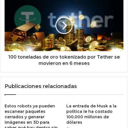
a
1
r
0
a
0
e
t
l
o
F
n
B
e
I
l
m
a
i
d
100 toneladas de oro tokenizado por Tether se
e
a
movieron en 6 meses
n
s
t
d
r
e
Publicaciones relacionadas
a
o
s
r
o
o
p
t
Estos robots ya pueden
La entrada de Musk a la
e
o
escanear paquetes
política le ha costado
r
k
cerrados y generar
100,000 millones de
a
imágenes en 3D para
dólares
e
saber qué hay dentro sin