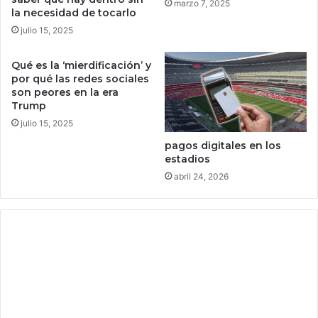
b
n
marzo 7, 2025
la necesidad de tocarlo
a
i
u
julio 15, 2025
z
n
a
a
d
Qué es la ‘mierdificación’ y
p
o
por qué las redes sociales
l
p
son peores en la era
a
Trump
o
t
r
julio 15, 2025
a
T
pagos digitales en los
f
e
estadios
o
t
abril 24, 2026
r
h
m
e
a
r
e
s
n
e
l
m
a
o
d
v
a
i
r
e