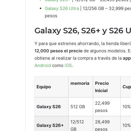
Galaxy S26 Ultra
| 12/256 GB – 32,999 pes
pesos
Galaxy S26, S26+ y S26 U
Y para que estrenes ahorrando, la tienda libe
12,000 pesos el precio
de algunos modelos. Es
obtiene al realizar la compra a través de la
app
Android
como
iOS
.
memoria
Precio
Equipo
Cup
Inicial
22,499
Galaxy S26
512 GB
10
pesos
12/512
28,499
Galaxy S26+
10
GB
pesos