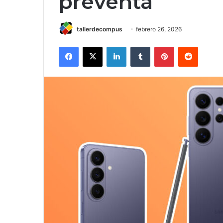
preventa
tallerdecompus
febrero 26, 2026
Facebook
X
LinkedIn
Tumblr
Pinterest
Reddit