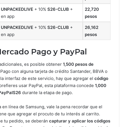
%
UNPACKEDLIVE
+ 10%
S26-CLUB
+
22,720
 en app
pesos
%
UNPACKEDLIVE
+ 10%
S26-CLUB
+
26,162
 en app
pesos
Mercado Pago y PayPal
adicionales, es posible obtener
1,500 pesos de
 Pago con alguna tarjeta de crédito Santander, BBVA o
la interfaz de este servicio, hay que agregar el
código
i prefieres usar PayPal, esta plataforma concede
1,000
PayPalS26
durante la etapa de pago.
a en línea de Samsung, vale la pena recordar que el
ene que agregar el procuto de tu interés al carrito.
de tu pedido, se deberán
capturar y aplicar los códigos