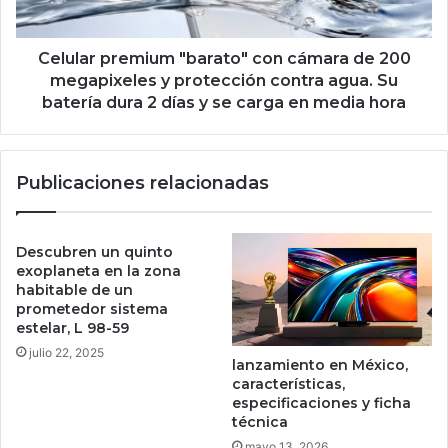
a
p
a
r
t
e
Celular premium "barato" con cámara de 200
o
m
megapixeles y protección contra agua. Su
d
i
batería dura 2 días y se carga en media hora
o
u
s
m
,
"
Publicaciones relacionadas
i
b
n
a
c
r
l
a
Descubren un quinto
u
t
exoplaneta en la zona
i
o
habitable de un
d
prometedor sistema
"
estelar, L 98-59
o
c
M
o
julio 22, 2025
lanzamiento en México,
a
n
características,
r
c
especificaciones y ficha
v
á
técnica
e
m
mayo 13, 2026