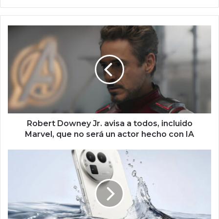
o
we
b
R
o
b
e
r
t
D
o
w
n
Robert Downey Jr. avisa a todos, incluido
e
Marvel, que no será un actor hecho con IA
y
J
C
r
e
.
l
a
u
v
l
i
a
s
r