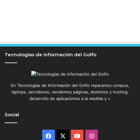
r
g
a
e
n
m
e
d
Tecnologías de información del Golfo
i
a
h
o
r
En Tecnologías de Información del Golfo reparamos compus,
a
laptops, servidores; vendemos páginas, dominios y hosting,
desarrollo de aplicaciones a la medida y +
Social
Facebook
X
YouTube
Instagram