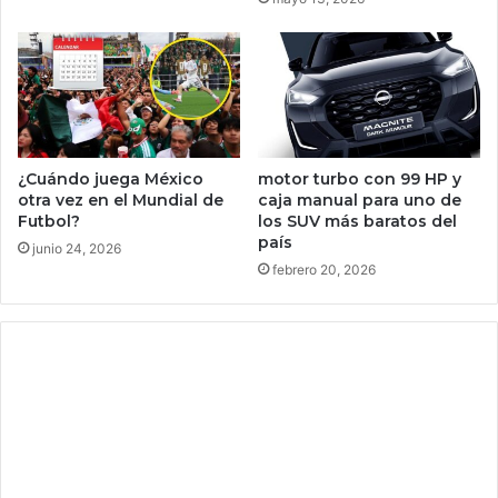
l
a
,
r
q
a
u
d
e
e
n
2
o
0
s
0
¿Cuándo juega México
motor turbo con 99 HP y
e
m
otra vez en el Mundial de
caja manual para uno de
r
e
Futbol?
los SUV más baratos del
á
país
g
junio 24, 2026
u
a
febrero 20, 2026
n
p
a
i
c
x
t
e
o
l
r
e
h
s
e
y
c
p
h