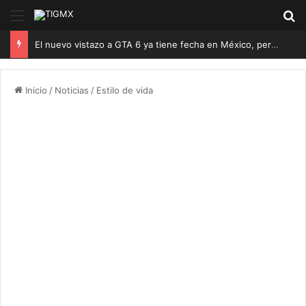
Menú
B
El nuevo vistazo a GTA 6 ya tiene fecha en México, pero no podrás verlo gratis desde el primer minuto
Inicio
/
Noticias
/
Estilo de vida