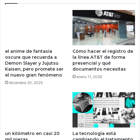
e
e
s
a
f
i
r
m
a
a
el anime de fantasía
Cómo hacer el registro de
B
oscura que recuerda a
la línea AT&T de forma
i
Demon Slayer y Jujutsu
presencial y qué
t
Kaisen, pero promete ser
documentos necesitas
c
el nuevo gran fenómeno
enero 11, 2026
o
diciembre 20, 2025
i
n
c
o
m
o
d
i
un kilómetro en casi 20
La tecnología está
mil piezas
cambiando el tratamiento
n