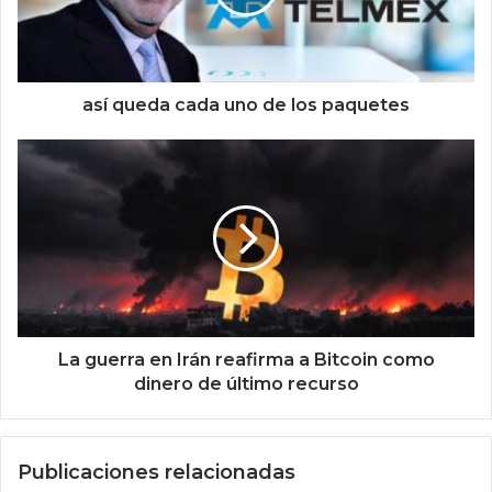
e
d
a
c
a
así queda cada uno de los paquetes
d
a
L
u
a
n
g
o
u
d
e
e
r
l
r
o
a
s
e
p
n
La guerra en Irán reafirma a Bitcoin como
a
I
dinero de último recurso
q
r
u
á
e
n
Publicaciones relacionadas
t
r