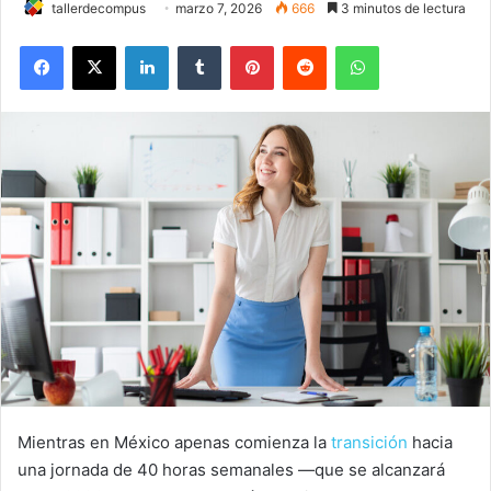
tallerdecompus
marzo 7, 2026
666
3 minutos de lectura
Facebook
X
LinkedIn
Tumblr
Pinterest
Reddit
WhatsApp
Mientras en México apenas comienza la
transición
hacia
una jornada de 40 horas semanales —que se alcanzará