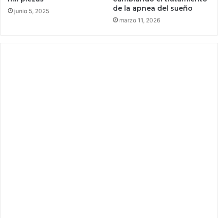
de la apnea del sueño
e
junio 5, 2025
r
marzo 11, 2026
o
d
e
ú
l
t
i
m
o
r
e
c
u
r
s
o