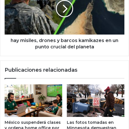
m
m
a
i
n
s
d
i
a
l
A
e
n
s
hay misiles, drones y barcos kamikazes en un
d
,
punto crucial del planeta
r
d
e
r
o
o
Publicaciones relacionadas
n
n
e
e
c
s
o
y
m
b
o
a
V
r
P
c
y
o
México suspenderá clases
Las fotos tomadas en
L
s
y ordena home office por
Minnesota demuestran