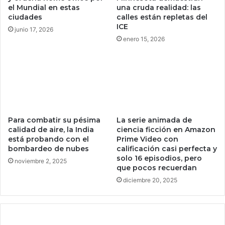
í
k
el Mundial en estas
una cruda realidad: las
d
a
ciudades
calles están repletas del
e
m
ICE
junio 17, 2026
r
i
enero 15, 2026
R
k
e
a
g
z
i
e
o
s
n
e
a
n
l
u
Para combatir su pésima
La serie animada de
d
calidad de aire, la India
ciencia ficción en Amazon
n
está probando con el
Prime Video con
e
p
bombardeo de nubes
calificación casi perfecta y
V
u
solo 16 episodios, pero
e
n
noviembre 2, 2025
que pocos recuerdan
n
t
diciembre 20, 2025
t
o
a
c
s
r
p
u
a
c