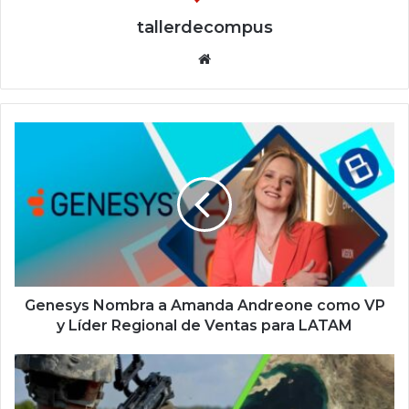
tallerdecompus
Siti
o
we
b
G
e
n
e
s
y
s
N
o
m
Genesys Nombra a Amanda Andreone como VP
b
y Líder Regional de Ventas para LATAM
r
a
h
a
a
A
y