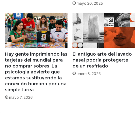
a
r
mayo 20, 2025
d
á
e
s
s
d
o
e
r
l
p
o
r
s
Hay gente imprimiendo las
El antiguo arte del lavado
e
g
tarjetas del mundial para
nasal podría protegerte
n
a
no comprar sobres. La
de un resfriado
d
t
psicología advierte que
enero 8, 2026
e
i
estamos sustituyendo la
r
t
conexión humana por una
:
o
simple tarea
e
s
mayo 7, 2026
s
h
t
e
á
c
l
h
l
o
e
s
n