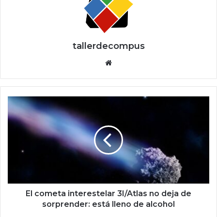
tallerdecompus
Siti
o
we
b
E
l
c
o
m
e
t
a
i
n
El cometa interestelar 3I/Atlas no deja de
t
sorprender: está lleno de alcohol
e