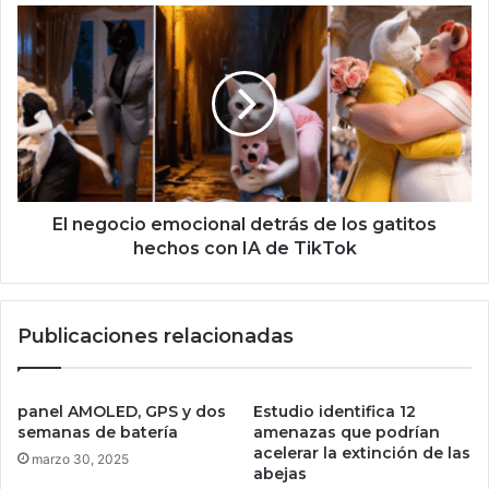
r
E
e
l
s
n
t
e
e
g
l
o
a
c
r
i
3
o
I
e
El negocio emocional detrás de los gatitos
/
m
hechos con IA de TikTok
A
o
t
c
l
i
Publicaciones relacionadas
a
o
s
n
n
a
o
l
panel AMOLED, GPS y dos
Estudio identifica 12
d
d
semanas de batería
amenazas que podrían
e
e
acelerar la extinción de las
marzo 30, 2025
j
abejas
t