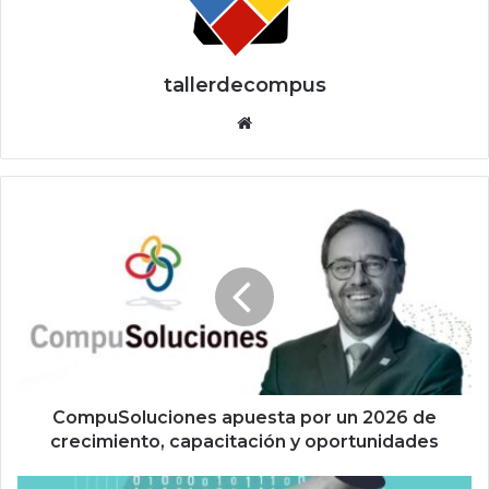
tallerdecompus
Siti
o
we
b
C
o
m
p
u
S
o
l
u
c
CompuSoluciones apuesta por un 2026 de
i
crecimiento, capacitación y oportunidades
o
n
L