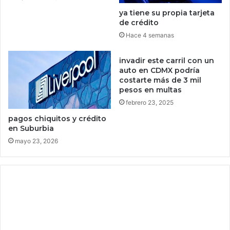
r
e
ya tiene su propia tarjeta
e
i
de crédito
c
n
Hace 4 semanas
i
b
m
a
i
invadir este carril con un
u
auto en CDMX podría
e
m
costarte más de 3 mil
n
p
pesos en multas
t
o
o
febrero 23, 2025
d
,
r
pagos chiquitos y crédito
c
í
en Suburbia
a
a
mayo 23, 2026
p
d
a
e
c
j
i
a
t
r
a
f
c
u
i
e