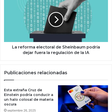
e
a
s
r
a
e
p
f
u
o
e
r
s
m
t
a
a
e
La reforma electoral de Sheinbaum podría
p
l
dejar fuera la regulación de la IA
o
e
r
c
u
t
Publicaciones relacionadas
n
o
2
r
0
a
2
l
Esta extraña Cruz de
6
d
Einstein podría conducir a
d
e
un halo colosal de materia
e
oscura
S
c
h
septiembre 26, 2025