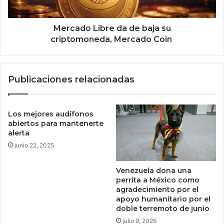
e
d
L
o
i
Mercado Libre da de baja su
:
b
criptomoneda, Mercado Coin
E
r
s
e
t
d
Publicaciones relacionadas
a
a
a
d
p
e
p
b
Los mejores audífonos
l
a
abiertos para mantenerte
o
j
alerta
v
a
junio 22, 2025
u
s
e
u
Venezuela dona una
l
c
perrita a México como
v
r
agradecimiento por el
e
i
apoyo humanitario por el
s
p
doble terremoto de junio
e
t
julio 9, 2026