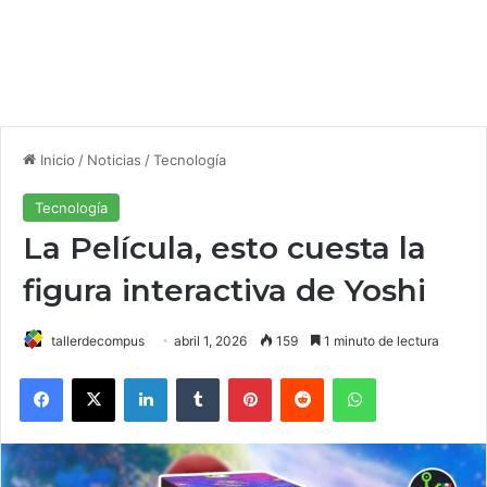
Inicio
/
Noticias
/
Tecnología
Tecnología
La Película, esto cuesta la
figura interactiva de Yoshi
tallerdecompus
abril 1, 2026
159
1 minuto de lectura
Facebook
X
LinkedIn
Tumblr
Pinterest
Reddit
WhatsApp