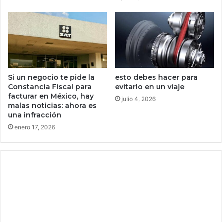
g
o
u
m
r
o
o
n
e
d
a
,
Si un negocio te pide la
esto debes hacer para
Constancia Fiscal para
evitarlo en un viaje
facturar en México, hay
M
julio 4, 2026
malas noticias: ahora es
e
una infracción
r
enero 17, 2026
c
a
d
o
C
o
i
n