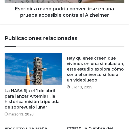
m
a
p
m
Escribir a mano podría convertirse en una
r
a
prueba accesible contra el Alzheimer
e
n
v
o
e
p
Publicaciones relacionadas
l
o
a
d
q
r
u
í
Hay quienes creen que
e
a
vivimos en una simulación,
t
c
este estudio explora cómo
i
sería el universo si fuera
o
un videojuego
e
n
n
v
julio 13, 2025
La NASA fija el 1 de abril
e
e
para lanzar Artemis II, la
c
r
histórica misión tripulada
á
t
de sobrevuelo lunar
n
i
marzo 13, 2026
c
r
e
s
encontró una araña
COP30: la Cumbre del
r