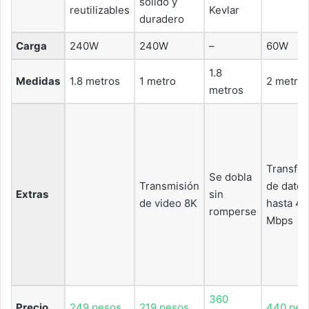
sólido y
reutilizables
Kevlar
duradero
Carga
240W
240W
–
60W
1.8
Medidas
1.8 metros
1 metro
2 metro
metros
Transfer
Se dobla
Transmisión
de datos
Extras
sin
de video 8K
hasta 4
romperse
Mbps
360
Precio
249 pesos
219 pesos
440 pes