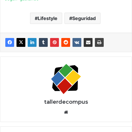
Lifestyle
Seguridad
tallerdecompus
Siti
o
we