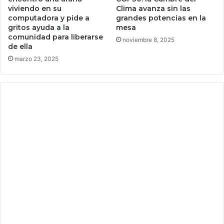
e
viviendo en su
Clima avanza sin las
d
e
computadora y pide a
grandes potencias en la
e
n
gritos ayuda a la
mesa
m
u
comunidad para liberarse
noviembre 8, 2025
a
n
de ella
m
a
marzo 23, 2025
a
p
:
r
"
u
P
e
i
b
d
a
o
a
p
c
r
c
i
e
v
s
a
i
c
b
i
l
d
e
a
c