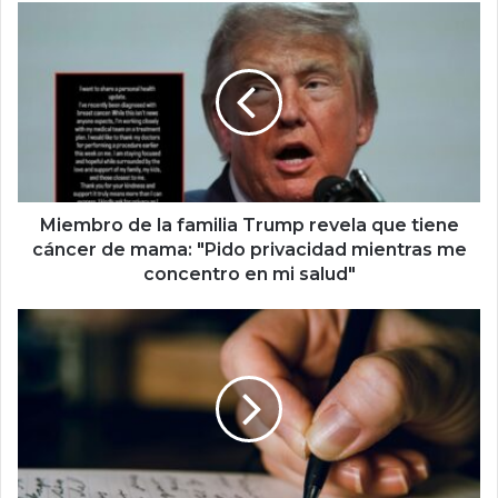
b
M
i
e
m
b
r
o
d
e
l
Miembro de la familia Trump revela que tiene
a
cáncer de mama: "Pido privacidad mientras me
f
concentro en mi salud"
a
m
E
i
s
l
c
i
r
a
i
T
b
r
i
u
r