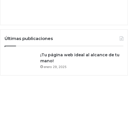
g
u
r
a
r
e
Últimas publicaciones
p
o
r
¡Tu página web ideal al alcance de tu
t
mano!
e
enero 29, 2025