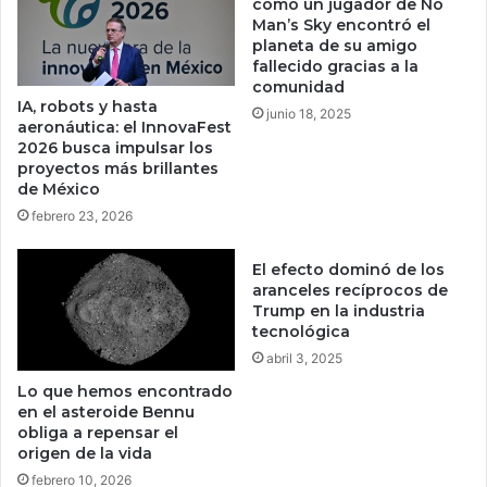
n
cómo un jugador de No
q
O
Man’s Sky encontró el
u
planeta de su amigo
r
fallecido gracias a la
e
m
comunidad
m
u
IA, robots y hasta
e
junio 18, 2025
z
aeronáutica: el InnovaFest
x
u
2026 busca impulsar los
i
n
proyectos más brillantes
c
m
de México
a
e
febrero 23, 2026
n
r
o
c
El efecto dominó de los
s
a
aranceles recíprocos de
e
d
Trump en la industria
s
o
tecnológica
t
d
abril 3, 2025
á
e
n
s
Lo que hemos encontrado
u
en el asteroide Bennu
e
obliga a repensar el
s
g
origen de la vida
a
u
n
r
febrero 10, 2026