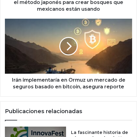
a
el método japonés para crear bosques que
p
mexicanos están usando
o
n
I
é
r
s
á
p
n
a
i
r
m
a
p
c
l
r
e
e
m
Irán implementaría en Ormuz un mercado de
a
e
seguros basado en bitcoin, asegura reporte
r
n
b
t
o
a
Publicaciones relacionadas
s
r
q
í
u
a
e
e
La fascinante historia de
s