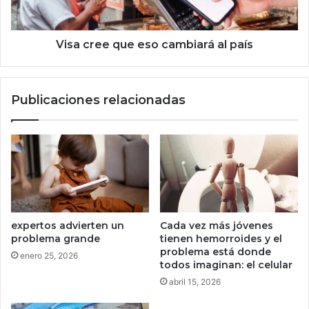
f
e
u
q
e
u
Visa cree que eso cambiará al país
r
e
z
e
a
s
Publicaciones relacionadas
a
o
c
c
c
a
i
m
o
b
n
i
e
a
s
r
v
á
expertos advierten un
Cada vez más jóvenes
e
a
problema grande
tienen hemorroides y el
r
l
problema está donde
enero 25, 2026
d
p
todos imaginan: el celular
e
a
abril 15, 2026
s
í
c
s