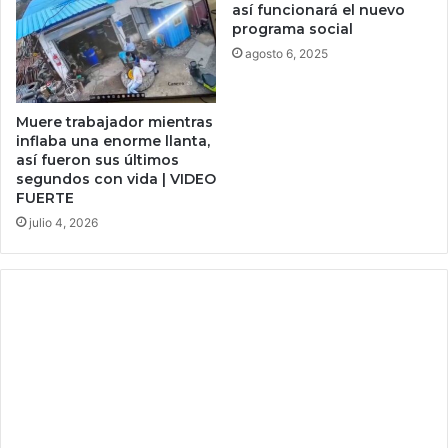
así funcionará el nuevo
o
programa social
n
agosto 6, 2025
G
o
l
p
Muere trabajador mientras
o
inflaba una enorme llanta,
r
así fueron sus últimos
segundos con vida | VIDEO
e
FUERTE
l
A
julio 4, 2026
m
b
i
e
n
t
e