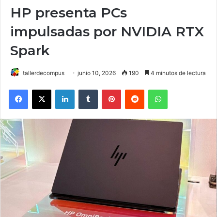
HP presenta PCs
impulsadas por NVIDIA RTX
Spark
tallerdecompus
junio 10, 2026
190
4 minutos de lectura
Facebook
X
LinkedIn
Tumblr
Pinterest
Reddit
WhatsApp