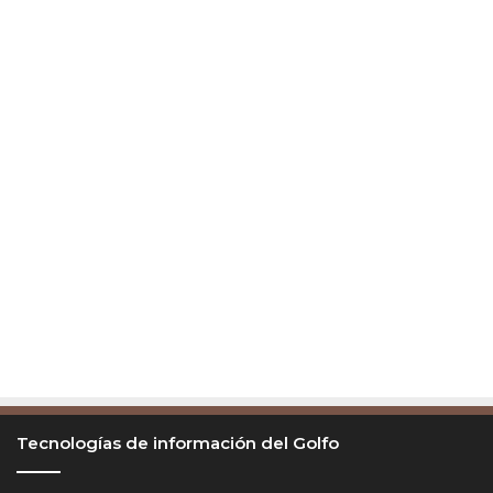
n
e
s
Tecnologías de información del Golfo