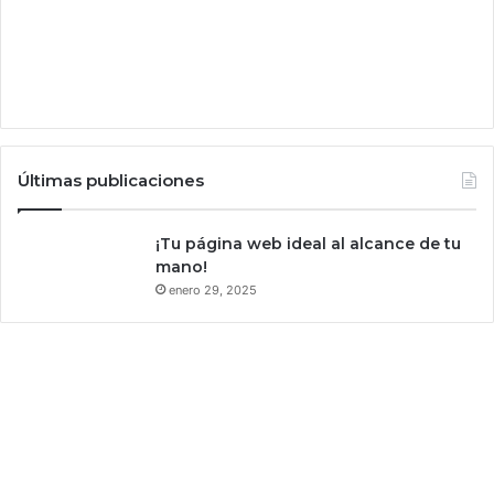
a
r
a
:
e
v
i
t
Últimas publicaciones
a
r
f
¡Tu página web ideal al alcance de tu
a
mano!
l
enero 29, 2025
s
i
f
i
c
a
c
i
o