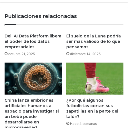
i
a
l
u
Publicaciones relacionadas
l
n
a
a
d
n
e
u
Dell AI Data Platform libera
El suelo de la Luna podría
l
e
el poder de los datos
ser más valioso de lo que
e
v
empresariales
pensamos
s
a
octubre 21, 2025
diciembre 14, 2025
q
c
u
r
e
e
m
d
a
e
F
n
X
c
W
China lanza embriones
¿Por qué algunos
i
artificiales humanos al
futbolistas cortan sus
i
a
espacio para investigar si
zapatillas en la parte del
n
l
un bebé puede
talón?
n
e
desarrollarse en
Hace 4 semanas
i
n
microgravedad