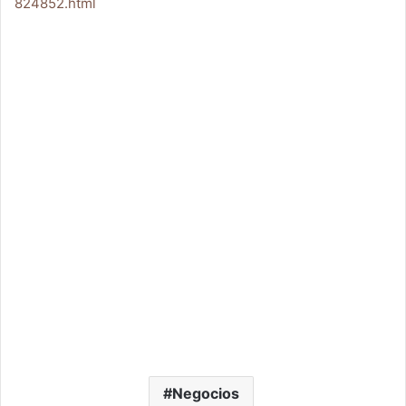
824852.html
Negocios