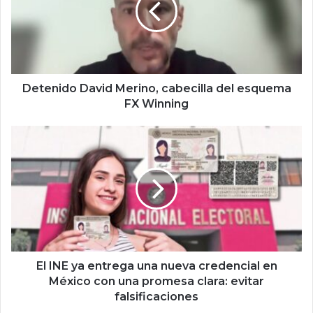
n
i
d
o
D
a
Detenido David Merino, cabecilla del esquema
v
FX Winning
i
d
E
M
l
e
I
r
N
i
E
n
y
o
a
,
e
c
n
a
t
El INE ya entrega una nueva credencial en
b
r
México con una promesa clara: evitar
e
e
falsificaciones
c
g