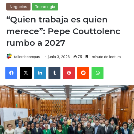
Negocios
Tecnología
“Quien trabaja es quien
merece”: Pepe Couttolenc
rumbo a 2027
tallerdecompus
junio 3, 2026
75
1 minuto de lectura
Facebook
X
LinkedIn
Tumblr
Pinterest
Reddit
WhatsApp