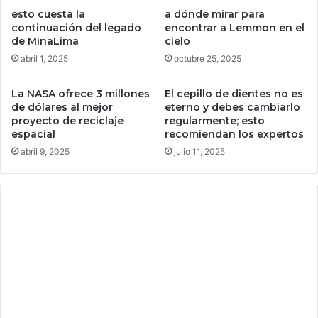
u
c
esto cuesta la
a dónde mirar para
s
a
continuación del legado
encontrar a Lemmon en el
k
z
de MinaLima
cielo
t
a
abril 1, 2025
octubre 25, 2025
i
m
e
i
La NASA ofrece 3 millones
El cepillo de dientes no es
n
n
de dólares al mejor
eterno y debes cambiarlo
e
e
proyecto de reciclaje
regularmente; esto
a
r
espacial
recomiendan los expertos
c
o
abril 9, 2025
julio 11, 2025
c
s
e
i
s
l
o
e
t
g
o
a
t
l
a
e
l
s
d
d
i
e