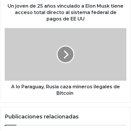
2
Un joven de 25 años vinculado a Elon Musk tiene
5
acceso total directo al sistema federal de
a
pagos de EE UU
ñ
o
A
s
l
v
o
i
P
n
a
c
r
u
a
l
g
a
u
d
a
A lo Paraguay, Rusia caza mineros ilegales de
o
y
Bitcoin
a
,
E
R
l
u
Publicaciones relacionadas
o
s
n
i
M
a