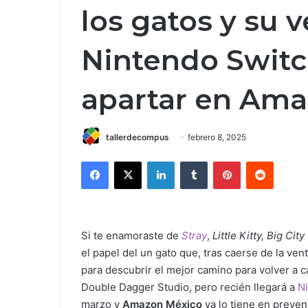
los gatos y su 
Nintendo Switc
apartar en Am
tallerdecompus
febrero 8, 2025
Facebook
X
LinkedIn
Tumblr
Pinterest
Reddit
Si te enamoraste de
Stray
,
Little Kitty, Big City
el papel del un gato que, tras caerse de la ven
para descubrir el mejor camino para volver a c
Double Dagger Studio, pero recién llegará a
N
marzo y
Amazon México
ya lo tiene en preven