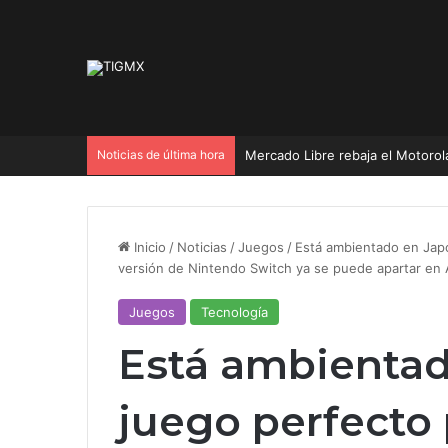
Noticias de última hora
Inicio
/
Noticias
/
Juegos
/
Está ambientado en Japó
versión de Nintendo Switch ya se puede apartar en
Juegos
Tecnología
Está ambientad
juego perfecto