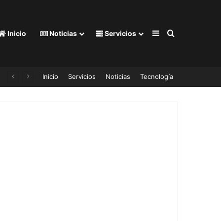
Barra lateral
Buscar por
Inicio
Noticias
Servicios
i 50% de descuento. Para estrenar celular en el regreso a clases
Inicio
Servicios
Noticias
Tecnología