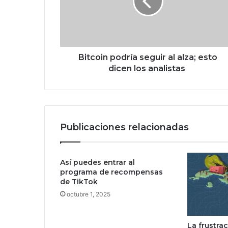
o
i
n
p
o
d
Bitcoin podría seguir al alza; esto
r
dicen los analistas
í
a
s
e
g
Publicaciones relacionadas
u
i
r
Así puedes entrar al
a
programa de recompensas
l
de TikTok
a
octubre 1, 2025
l
z
a
La frustra
;