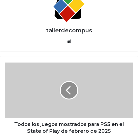
tallerdecompus
Siti
o
we
b
T
o
d
o
s
l
o
s
j
u
Todos los juegos mostrados para PS5 en el
e
State of Play de febrero de 2025
g