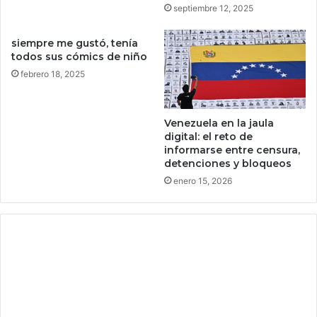
l
i
septiembre 12, 2025
S
s
t
a
siempre me gustó, tenía
a
r
todos sus cómics de niño
t
l
febrero 18, 2025
e
e
o
a
f
n
Venezuela en la jaula
P
a
digital: el reto de
l
d
informarse entre censura,
a
i
detenciones y bloqueos
y
e
enero 15, 2026
d
e
f
e
b
r
e
r
o