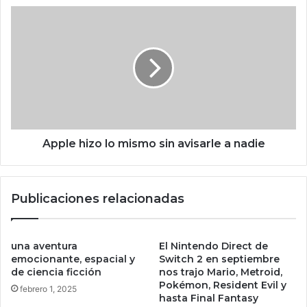
o
A
s
p
m
p
o
l
s
e
t
h
r
i
a
z
d
o
o
l
Apple hizo lo mismo sin avisarle a nadie
s
o
p
m
a
i
Publicaciones relacionadas
r
s
a
m
P
o
S
s
una aventura
El Nintendo Direct de
5
i
emocionante, espacial y
Switch 2 en septiembre
e
de ciencia ficción
nos trajo Mario, Metroid,
n
Pokémon, Resident Evil y
n
a
febrero 1, 2025
hasta Final Fantasy
e
v