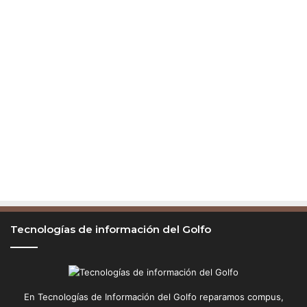
c
u
l
a
Tecnologías de información del Golfo
En Tecnologías de Información del Golfo reparamos compus,