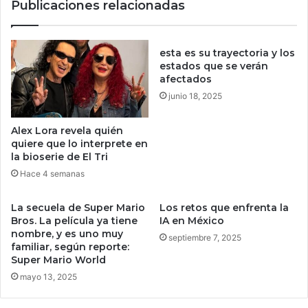
Publicaciones relacionadas
é
l
d
e
i
l
t
a
esta es su trayectoria y los
o
n
estados que se verán
s
z
afectados
d
a
junio 18, 2025
e
n
S
u
Alex Lora revela quién
e
e
quiere que lo interprete en
v
v
la bioserie de El Tri
e
o
Hace 4 semanas
n
p
p
r
o
La secuela de Super Mario
Los retos que enfrenta la
o
Bros. La película ya tiene
IA en México
r
y
nombre, y es uno muy
d
e
septiembre 7, 2025
familiar, según reporte:
o
c
Super Mario World
s
t
mayo 13, 2025
m
o
o
e
t