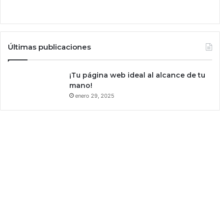
o
t
i
e
Últimas publicaciones
n
e
q
¡Tu página web ideal al alcance de tu
u
mano!
e
enero 29, 2025
v
e
r
c
o
n
l
a
p
e
l
í