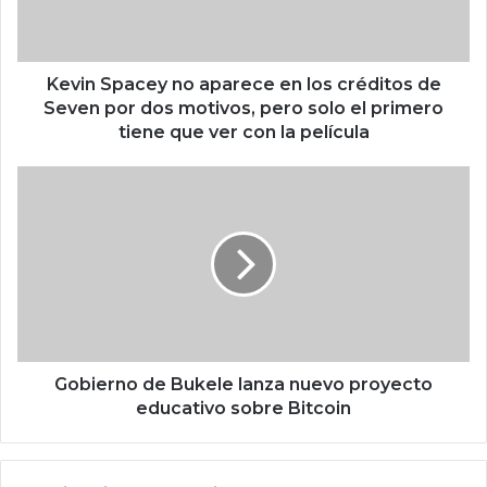
p
a
c
e
Kevin Spacey no aparece en los créditos de
y
Seven por dos motivos, pero solo el primero
n
tiene que ver con la película
o
a
G
p
o
a
b
r
i
e
e
c
r
e
n
e
o
n
d
l
e
Gobierno de Bukele lanza nuevo proyecto
o
B
educativo sobre Bitcoin
s
u
c
k
r
e