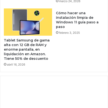
marzo 24, 2026
t
a
c
v
Cómo hacer una
o
i
instalación limpia de
i
s
Windows 11 guía paso a
n
t
paso
,
e
febrero 3, 2025
m
í
Tablet Samsung de gama
r
alta con 12 GB de RAM y
a
enorme pantalla, en
liquidación en Amazon.
l
Tiene 50% de descuento
o
e
abril 16, 2026
n
e
l
r
e
s
u
m