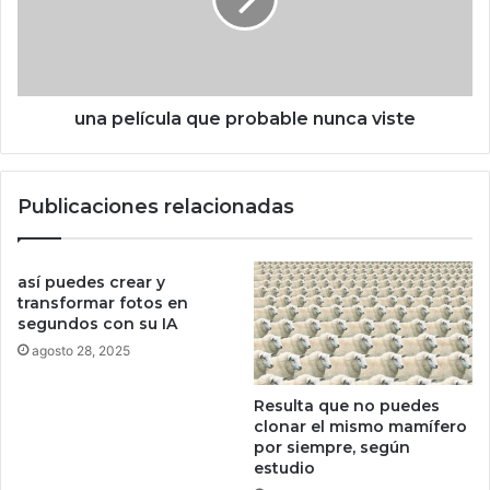
a
e
y
l
T
í
r
c
u
u
m
l
una película que probable nunca viste
p
a
s
q
e
u
Publicaciones relacionadas
l
e
l
p
a
r
l
o
así puedes crear y
a
b
transformar fotos en
p
segundos con su IA
a
a
b
agosto 28, 2025
z
l
c
e
Resulta que no puedes
o
n
clonar el mismo mamífero
n
u
por siempre, según
B
n
estudio
i
c