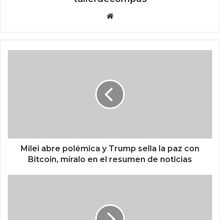
Siti
o
we
b
M
i
l
e
i
a
b
r
e
p
Milei abre polémica y Trump sella la paz con
o
Bitcoin, míralo en el resumen de noticias
l
é
u
m
n
i
a
c
p