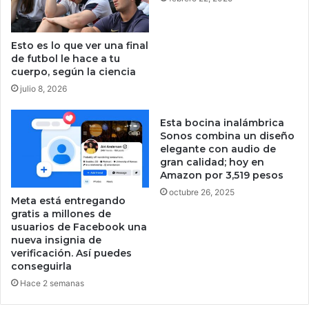
m
g
o
l
n
e
Esto es lo que ver una final
e
p
de futbol le hace a tu
d
a
cuerpo, según la ciencia
a
r
julio 8, 2026
s
a
d
l
Esta bocina inalámbrica
e
o
Sonos combina un diseño
C
s
elegante con audio de
o
B
gran calidad; hoy en
l
o
Amazon por 3,519 pesos
o
o
octubre 26, 2025
m
m
Meta está entregando
b
e
gratis a millones de
i
r
usuarios de Facebook una
a
nueva insignia de
s
verificación. Así puedes
?
conseguirla
Hace 2 semanas