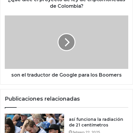
p
de Colombia?
r
o
s
y
o
e
n
c
e
t
l
o
t
d
r
e
a
l
d
e
u
son el traductor de Google para los Boomers
y
c
d
t
e
o
Publicaciones relacionadas
c
r
r
d
i
e
p
G
así funciona la radiación
t
o
de 21 centímetros
o
o
febrero 22, 2025