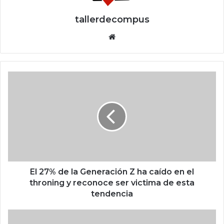
tallerdecompus
Siti
o
we
b
E
l
2
7
%
d
e
l
a
G
El 27% de la Generación Z ha caído en el
e
throning y reconoce ser victima de esta
n
tendencia
e
r
E
a