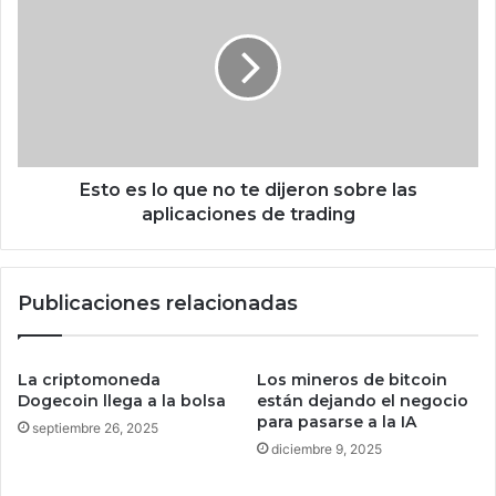
s
c
t
i
o
ó
e
n
s
Z
l
h
o
a
q
c
u
Esto es lo que no te dijeron sobre las
a
e
aplicaciones de trading
í
n
d
o
o
t
Publicaciones relacionadas
e
e
n
d
e
i
l
j
La criptomoneda
Los mineros de bitcoin
t
e
Dogecoin llega a la bolsa
están dejando el negocio
h
r
para pasarse a la IA
septiembre 26, 2025
r
o
diciembre 9, 2025
o
n
n
s