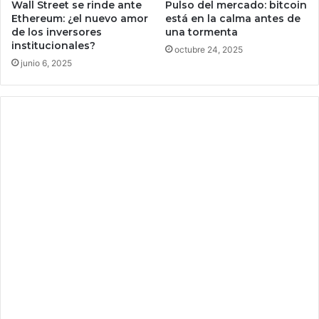
Wall Street se rinde ante
Pulso del mercado: bitcoin
i
o
Ethereum: ¿el nuevo amor
está en la calma antes de
n
b
de los inversores
una tormenta
g
r
institucionales?
octubre 24, 2025
y
e
junio 6, 2025
r
l
e
a
c
s
o
a
n
p
o
l
c
i
e
c
s
a
e
c
r
i
v
o
i
n
c
e
t
s
i
d
m
e