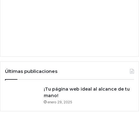
a
t
d
r
e
a
e
d
s
i
t
n
a
g
t
e
n
d
Últimas publicaciones
e
n
c
¡Tu página web ideal al alcance de tu
i
mano!
a
enero 29, 2025