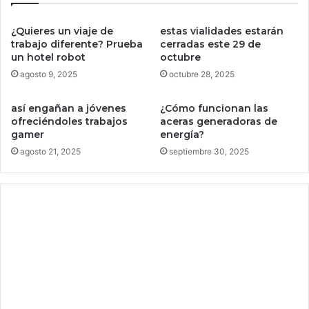
c
a
¿Quieres un viaje de
estas vialidades estarán
p
trabajo diferente? Prueba
cerradas este 29 de
a
un hotel robot
octubre
z
agosto 9, 2025
octubre 28, 2025
d
e
así engañan a jóvenes
¿Cómo funcionan las
c
ofreciéndoles trabajos
aceras generadoras de
o
gamer
energía?
r
agosto 21, 2025
septiembre 30, 2025
t
a
r
m
e
t
a
l
y
c
a