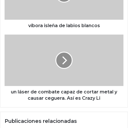
a
i
s
l
e
víbora isleña de labios blancos
ñ
a
u
d
n
e
l
l
á
a
s
b
e
i
r
o
d
s
e
b
c
un láser de combate capaz de cortar metal y
l
o
causar ceguera. Así es Crazy Li
a
m
n
b
c
a
Publicaciones relacionadas
o
t
s
e