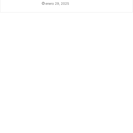
y
enero 29, 2025
L
i