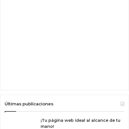
u
s
a
r
c
e
g
u
e
r
a
.
A
s
í
e
s
Últimas publicaciones
C
r
a
¡Tu página web ideal al alcance de tu
z
mano!