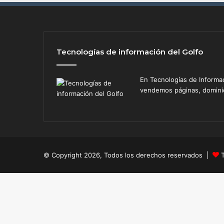
e
5
0
0
,
Tecnologías de información del Golfo
0
0
0
En Tecnologías de Informa
m
vendemos páginas, dominios
i
g
r
a
n
t
© Copyright 2026, Todos los derechos reservados |
e
s
:
t
i
e