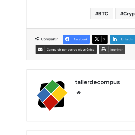
BTC
Cryp
Compartir
Facebook
X
LinkedIn
Compartir por correo electrónico
Imprimir
tallerdecompus
Siti
o
we
b