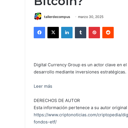
Bitcoin?
tallerdecompus
marzo 30, 2025
Facebook
X
LinkedIn
Tumblr
Pinterest
Reddit
Digital Currency Group es un actor clave en el
desarrollo mediante inversiones estratégicas.
Leer más
DERECHOS DE AUTOR
Esta información pertenece a su autor original 
https://www.criptonoticias.com/criptopedia/di
fondos-etf/