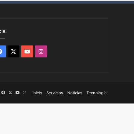
ial
Facebook
X
YouTube
Instagram
Facebook
X
YouTube
Instagram
Inicio
Servicios
Noticias
Tecnología