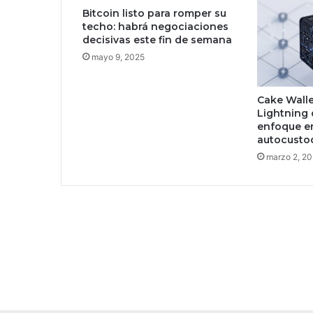
Bitcoin listo para romper su
l
techo: habrá negociaciones
t
decisivas este fin de semana
i
m
mayo 9, 2025
á
t
Cake Walle
u
Lightning 
m
enfoque en
v
autocusto
í
marzo 2, 2
a
e
m
a
i
l
a
m
á
s
d