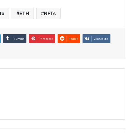
to
ETH
NFTs
Tumblr
Pinterest
Reddit
VKontakte