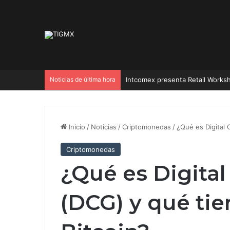
Noticias de última hora
Colosio a Sonora: fuera de grab
Inicio
/
Noticias
/
Criptomonedas
/
¿Qué es Digital
Criptomonedas
¿Qué es Digita
(DCG) y qué tie