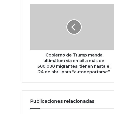
G
o
b
i
e
r
n
o
d
e
Gobierno de Trump manda
T
ultimátum vía email a más de
r
500,000 migrantes: tienen hasta el
u
24 de abril para “autodeportarse”
m
p
m
a
n
Publicaciones relacionadas
d
a
u