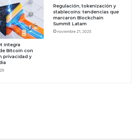
Regulación, tokenización y
o
stablecoins: tendencias que
e
marcaron Blockchain
n
Summit Latam
t
noviembre 21, 2025
r
e
t integra
v
de Bitcoin con
i
 privacidad y
d
dia
a
026
l
a
b
o
r
a
l
y
p
e
r