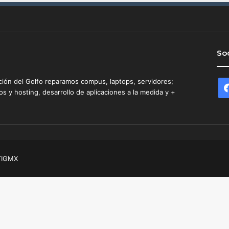
s
o
n
a
l
Soc
”
ción del Golfo reparamos compus, laptops, servidores;
 y hosting, desarrollo de aplicaciones a la medida y +
TIGMX