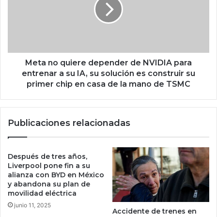
n
a
a
n
l
o
a
q
ñ
u
o
i
p
e
Meta no quiere depender de NVIDIA para
o
r
entrenar a su IA, su solución es construir su
d
e
primer chip en casa de la mano de TSMC
r
d
í
e
a
p
Publicaciones relacionadas
b
e
a
n
s
d
t
e
Después de tres años,
a
r
Liverpool pone fin a su
r
d
alianza con BYD en México
p
y abandona su plan de
e
movilidad eléctrica
a
N
r
V
junio 11, 2025
Accidente de trenes en
a
I