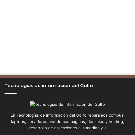
m
a
n
o
d
e
T
S
M
C
Tecnologías de información del Golfo
En Tecnologías de Información del Golfo reparamos compus,
laptops, servidores; vendemos páginas, dominios y hosting,
desarrollo de aplicaciones a la medida y +