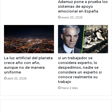
Adamuz pone a prueba los
p
D
sistemas de apoyo
r
I
emocional en España
e
A
enero 20, 2026
v
p
e
a
n
r
i
a
r
e
l
n
a
t
s
r
La luz artificial del planeta
si un trabajador se
i
e
crece año con año,
considera experto, lo
n
n
aunque no de manera
despedimos, nadie se
f
uniforme
considera un experto si
a
conoce realmente su
e
r
abril 20, 2026
trabajo
c
a
c
Hace 2 días
s
i
u
o
I
n
A
e
,