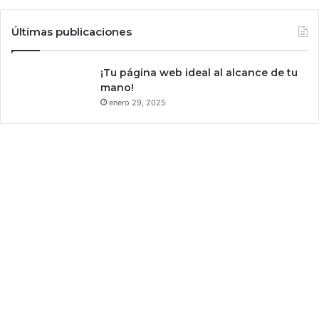
s
u
Últimas publicaciones
p
r
i
¡Tu página web ideal al alcance de tu
m
mano!
e
enero 29, 2025
r
c
h
i
p
e
n
c
a
s
a
d
e
l
a