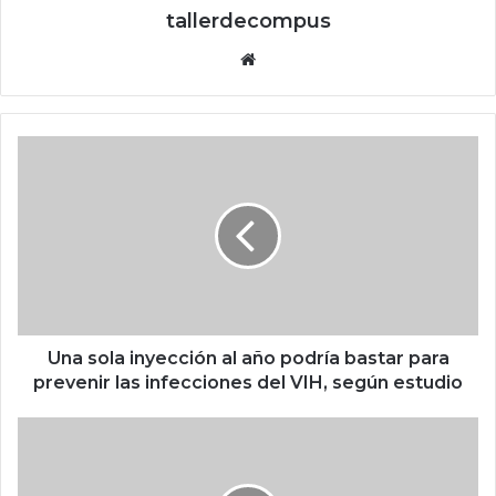
tallerdecompus
Siti
o
we
b
U
n
a
s
o
l
a
i
n
y
Una sola inyección al año podría bastar para
e
prevenir las infecciones del VIH, según estudio
c
c
M
i
e
ó
t