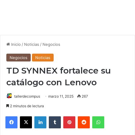
Inicio
/
Noticias
/
Negocios
Negocios
Noticias
TD SYNNEX fortalece su
catálogo con Lenovo
tallerdecompus
marzo 11, 2025
267
2 minutos de lectura
Facebook
X
LinkedIn
Tumblr
Pinterest
Reddit
WhatsApp