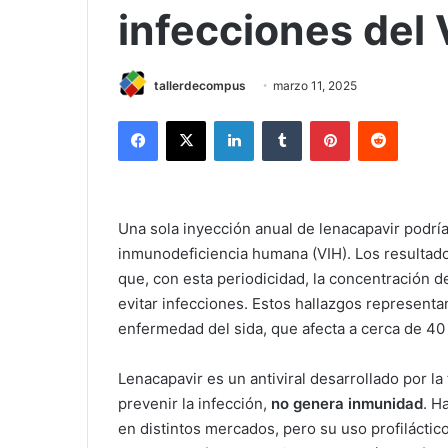
infecciones del 
tallerdecompus
marzo 11, 2025
Facebook
X
LinkedIn
Tumblr
Pinterest
Reddit
Una sola inyección anual de lenacapavir podría 
inmunodeficiencia humana (VIH). Los resultad
que, con esta periodicidad, la concentración d
evitar infecciones. Estos hallazgos representan
enfermedad del sida, que afecta a cerca de 40
Lenacapavir es un antiviral desarrollado por l
prevenir la infección,
no genera inmunidad
. H
en distintos mercados, pero su uso profiláctic