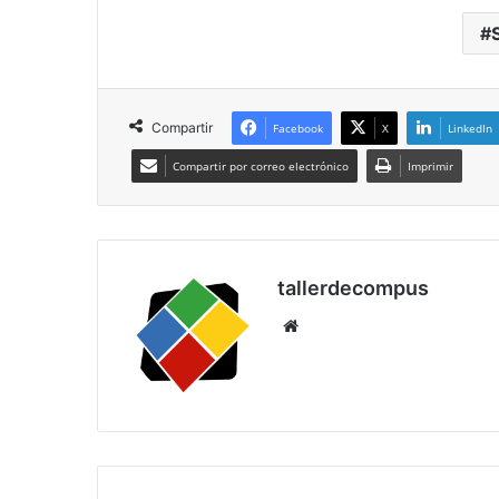
Compartir
Facebook
X
LinkedIn
Compartir por correo electrónico
Imprimir
tallerdecompus
Siti
o
we
b