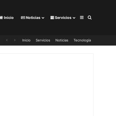
Barra lateral
Buscar por
Inicio
Noticias
Servicios
Es el reloj para iPhone más barato
Inicio
Servicios
Noticias
Tecnología