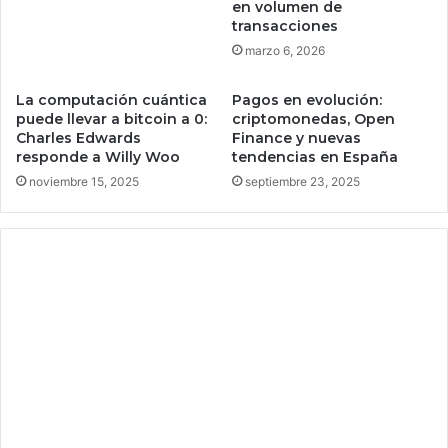
en volumen de
d
a
transacciones
e
m
marzo 6, 2026
l
a
a
d
La computación cuántica
Pagos en evolución:
F
a
puede llevar a bitcoin a 0:
criptomonedas, Open
1
s
Charles Edwards
Finance y nuevas
p
y
responde a Willy Woo
tendencias en España
a
v
noviembre 15, 2025
septiembre 23, 2025
r
i
a
d
v
e
i
o
a
l
j
l
a
a
r
m
a
a
m
d
á
a
s
s
d