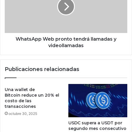
b
t
l
s
e
A
c
p
o
p
n
W
8
e
WhatsApp Web pronto tendrá llamadas y
6
b
videollamadas
8
p
H
r
P
o
Publicaciones relacionadas
y
n
t
t
e
o
c
t
Una wallet de
n
e
Bitcoin reduce un 20% el
o
n
costo de las
l
transacciones
d
o
r
octubre 30, 2025
g
á
USDC supera a USDT por
í
l
segundo mes consecutivo
a
l