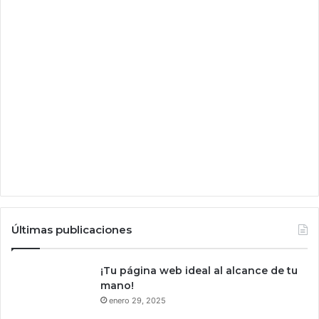
e
3
0
0
k
i
l
ó
m
e
t
r
o
s
p
Últimas publicaciones
o
r
h
¡Tu página web ideal al alcance de tu
o
mano!
r
enero 29, 2025
a