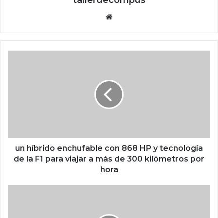
tallerdecompus
Siti
o
we
b
u
n
h
í
b
r
i
d
o
e
un híbrido enchufable con 868 HP y tecnología
n
de la F1 para viajar a más de 300 kilómetros por
c
hora
h
u
W
f
h
a
a