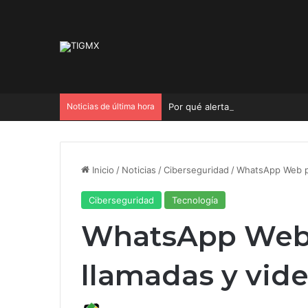
Noticias de última hora
Por qué alertar que las IA son 
Inicio
/
Noticias
/
Ciberseguridad
/
WhatsApp Web pr
Ciberseguridad
Tecnología
WhatsApp Web 
llamadas y vid