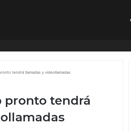
hackers peligrosas conviene tanto a sus creadores
onto tendrá llamadas y videollamadas
pronto tendrá
eollamadas