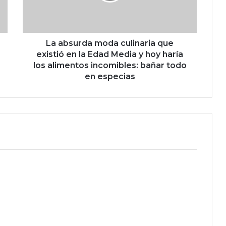
u
r
d
a
m
La absurda moda culinaria que
o
existió en la Edad Media y hoy haría
d
los alimentos incomibles: bañar todo
a
en especias
c
u
l
i
n
a
r
i
a
q
u
e
e
x