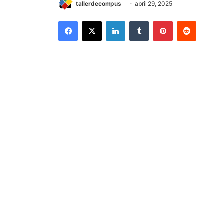
tallerdecompus
abril 29, 2025
Facebook
X
LinkedIn
Tumblr
Pinterest
Reddit