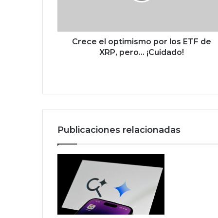
e
l
o
p
t
Crece el optimismo por los ETF de
i
XRP, pero… ¡Cuidado!
m
i
s
m
o
p
o
Publicaciones relacionadas
r
l
o
s
E
T
F
d
e