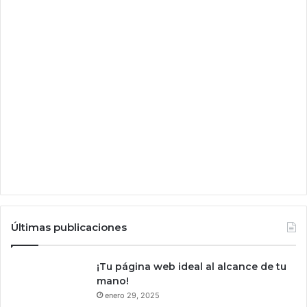
m
I
?
A
y
m
a
n
t
e
n
e
r
l
a
p
r
i
Últimas publicaciones
v
a
c
¡Tu página web ideal al alcance de tu
i
mano!
d
enero 29, 2025