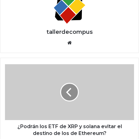
tallerdecompus
Siti
o
we
b
¿
P
o
d
r
á
n
l
o
s
¿Podrán los ETF de XRP y solana evitar el
E
destino de los de Ethereum?
T