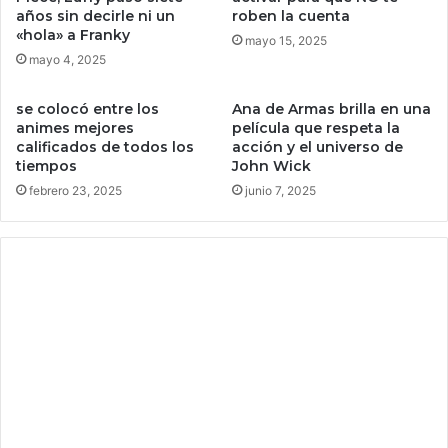
d
años sin decirle ni un
roben la cuenta
j
«hola» a Franky
e
a
mayo 15, 2025
s
e
mayo 4, 2025
t
n
i
t
se colocó entre los
Ana de Armas brilla en una
n
r
animes mejores
película que respeta la
o
e
calificados de todos los
acción y el universo de
d
s
tiempos
John Wick
e
u
febrero 23, 2025
junio 7, 2025
l
s
o
f
s
u
d
n
e
c
E
i
t
o
h
n
e
e
r
s
e
d
u
e