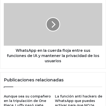
F
W
d
h
e
a
X
t
R
s
P
A
y
p
s
p
o
e
l
n
WhatsApp en la cuerda floja entre sus
a
l
funciones de IA y mantener la privacidad de los
n
a
usuarios
a
c
e
u
v
e
Publicaciones relacionadas
i
r
t
d
a
a
r
f
Aunque sea su compañero
La función anti hackers de
e
l
en la tripulación de One
WhatsApp que puedes
l
o
Piece, Luffy pasó siete
activar para que NO te