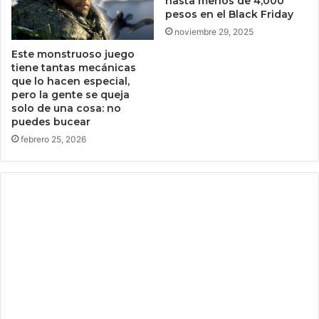
hasta menos de 4,000
a
o
pesos en el Black Friday
n
c
noviembre 29, 2025
a
o
Este monstruoso juego
n
s
tiene tantas mecánicas
c
,
que lo hacen especial,
i
M
pero la gente se queja
a
é
solo de una cosa: no
s
x
puedes bucear
d
i
febrero 25, 2026
e
c
b
o
i
e
t
x
c
e
o
n
i
t
n
o
?
p
o
r
a