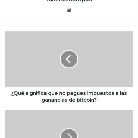
Siti
o
we
b
¿
Q
u
é
s
i
g
n
i
f
¿Qué significa que no pagues impuestos a las
i
ganancias de bitcoin?
c
a
T
q
r
u
u
e
m