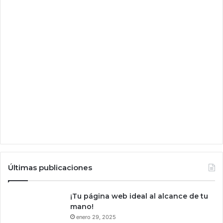
h
o
r
a
Últimas publicaciones
¡Tu página web ideal al alcance de tu
mano!
enero 29, 2025