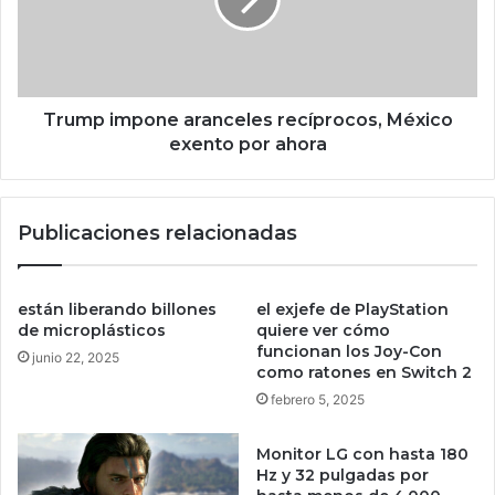
n
p
o
i
p
m
a
p
g
o
u
n
Trump impone aranceles recíprocos, México
e
e
exento por ahora
s
a
i
r
m
a
Publicaciones relacionadas
p
n
u
c
e
e
s
l
están liberando billones
el exjefe de PlayStation
t
e
de microplásticos
quiere ver cómo
o
s
funcionan los Joy-Con
junio 22, 2025
s
como ratones en Switch 2
r
a
e
febrero 5, 2025
l
c
a
í
Monitor LG con hasta 180
s
p
Hz y 32 pulgadas por
g
r