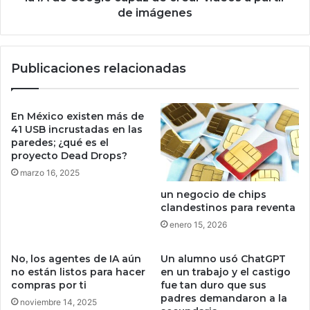
s
s
de imágenes
e
t
g
o
ú
r
Publicaciones relacionadas
n
i
r
a
e
y
p
s
En México existen más de
o
u
41 USB incrustadas en las
r
n
paredes; ¿qué es el
t
proyecto Dead Drops?
u
e
e
marzo 16, 2025
v
un negocio de chips
o
clandestinos para reventa
t
enero 15, 2026
e
l
é
No, los agentes de IA aún
Un alumno usó ChatGPT
no están listos para hacer
en un trabajo y el castigo
f
compras por ti
fue tan duro que sus
o
padres demandaron a la
n
noviembre 14, 2025