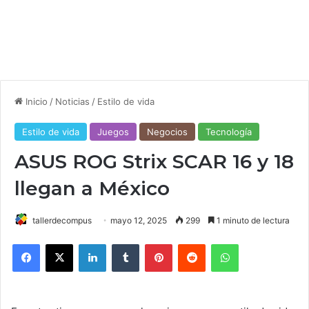
Inicio
/
Noticias
/
Estilo de vida
Estilo de vida
Juegos
Negocios
Tecnología
ASUS ROG Strix SCAR 16 y 18
llegan a México
tallerdecompus
mayo 12, 2025
299
1 minuto de lectura
Facebook
X
LinkedIn
Tumblr
Pinterest
Reddit
WhatsApp