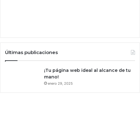
c
a
p
a
z
d
e
c
Últimas publicaciones
r
e
a
¡Tu página web ideal al alcance de tu
r
mano!
v
enero 29, 2025
i
d
e
o
s
a
p
a
r