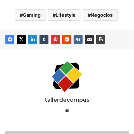
Gaming
Lifestyle
Negocios
tallerdecompus
Siti
o
we
b