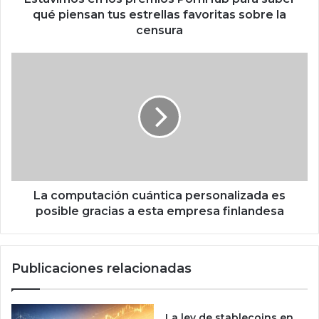
n
qué piensan tus estrellas favoritas sobre la
l
censura
o
s
L
p
a
r
c
e
o
m
m
i
p
o
u
s
t
P
a
o
c
La computación cuántica personalizada es
r
i
posible gracias a esta empresa finlandesa
n
ó
H
n
u
c
Publicaciones relacionadas
b
u
p
á
a
n
r
t
La ley de stablecoins en