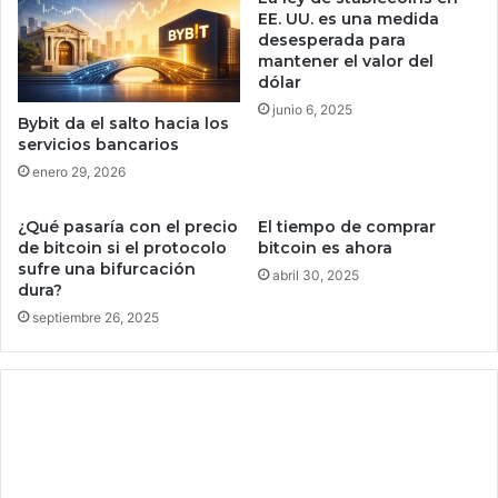
a
i
EE. UU. es una medida
s
c
desesperada para
a
mantener el valor del
a
dólar
b
p
e
e
junio 6, 2025
Bybit da el salto hacia los
r
r
servicios bancarios
q
s
enero 29, 2026
u
o
é
n
p
¿Qué pasaría con el precio
El tiempo de comprar
a
i
de bitcoin si el protocolo
bitcoin es ahora
l
sufre una bifurcación
e
i
abril 30, 2025
dura?
n
z
s
septiembre 26, 2025
a
a
d
n
a
t
e
u
s
s
p
e
o
s
s