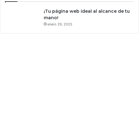
s
a
a
¡Tu página web ideal al alcance de tu
c
f
mano!
e
i
enero 29, 2025
n
n
s
l
u
a
r
n
a
d
e
s
a