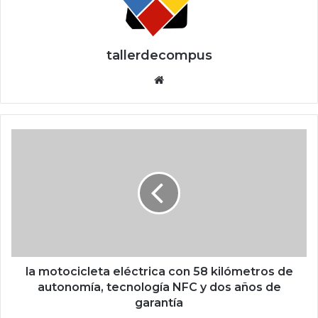
tallerdecompus
Siti
o
we
b
l
a
m
o
t
o
c
i
c
l
la motocicleta eléctrica con 58 kilómetros de
e
autonomía, tecnología NFC y dos años de
t
garantía
a