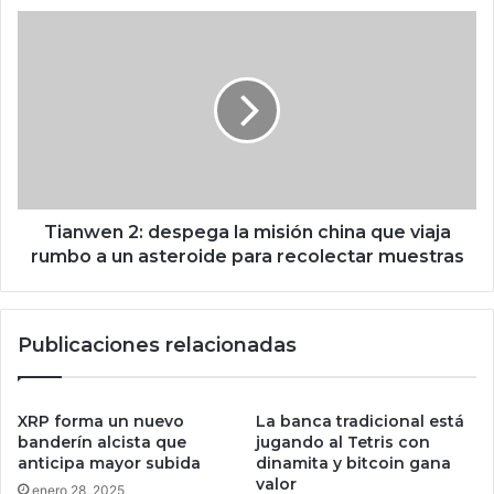
e
T
l
i
é
a
c
n
t
w
r
e
i
n
c
2
a
:
c
d
Tianwen 2: despega la misión china que viaja
o
e
rumbo a un asteroide para recolectar muestras
n
s
5
p
8
e
Publicaciones relacionadas
k
g
i
a
l
l
ó
a
XRP forma un nuevo
La banca tradicional está
m
m
banderín alcista que
jugando al Tetris con
e
i
anticipa mayor subida
dinamita y bitcoin gana
t
valor
s
enero 28, 2025