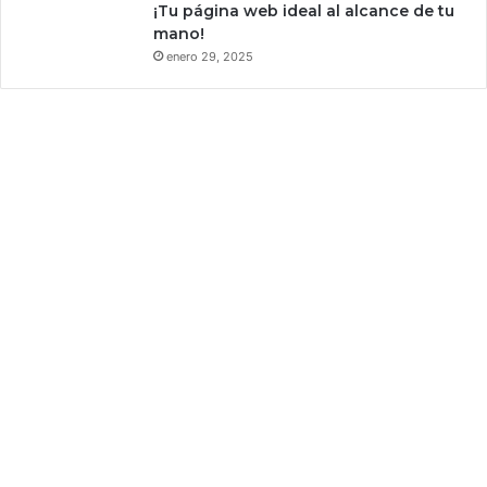
¡Tu página web ideal al alcance de tu
t
c
mano!
í
t
enero 29, 2025
a
a
r
m
u
e
s
t
r
a
s