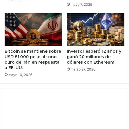
r
i
mayo 7, 2025
o
ó
s
n
d
c
e
h
a
i
u
n
t
a
Bitcoin se mantiene sobre
Inversor esperó 12 años y
o
q
USD 81.000 pese al tono
ganó 20 millones de
n
u
duro de Irán en respuesta
dólares con Ethereum
o
e
a EE. UU.
marzo 27, 2026
m
v
mayo 10, 2026
í
i
a
a
,
j
t
a
e
r
c
u
n
m
o
b
l
o